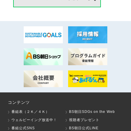
コンテンツ
番組表（２Ｋ／４Ｋ）
BS朝日SDGs on the Web
ウェルビーイング放送中！
視聴者プレゼント
番組公式SNS
BS朝日公式LINE