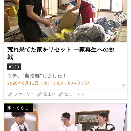
荒れ果てた家をリセット 一家再生への挑
戦
#320
ウチ、“断捨離”しました！
2026年8月11日（火）よる9：00～9：54
ファミリー
住まい
ヒューマン
旅・くらし