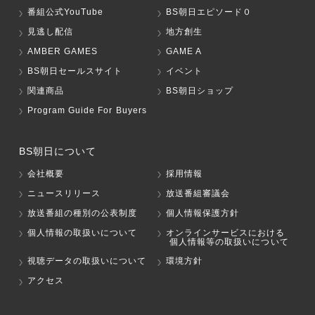
番組公式YouTube
BS朝日エピソード０
見逃し配信
地方創生
AMBER GAMES
GAME A
BS朝日セールスサイト
イベント
関連商品
BS朝日ショップ
Program Guide For Buyers
BS朝日について
会社概要
採用情報
ニュースリリース
放送番組審議会
放送番組の種別の公表制度
個人情報保護方針
個人情報の取扱いについて
オンラインサービスにおける
個人情報等の取扱いについて
視聴データの取扱いについて
環境方針
アクセス