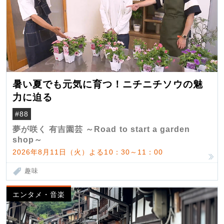
暑い夏でも元気に育つ！ニチニチソウの魅
力に迫る
#88
夢が咲く 有吉園芸 ～Road to start a garden
shop～
2026年8月11日（火）よる10：30～11：00
趣味
エンタメ・音楽