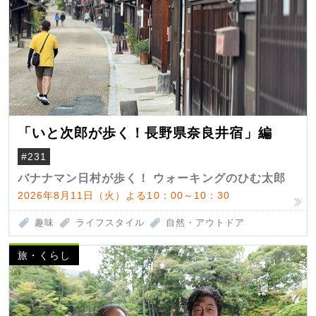
「いと次郎が歩く！長野県奈良井宿」編
#231
バナナマン日村が歩く！ ウォーキングのひむ太郎
2026年8月11日（火）よる10：00～10：30
趣味
ライフスタイル
自然・アウトドア
旅・くらし