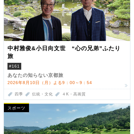
中村雅俊&小日向文世 “心の兄弟”ふたり
旅
#161
あなたの知らない京都旅
2026年8月10日（月）よる9：00～9：54
四季
伝統・文化
４K・高画質
スポーツ