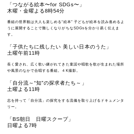
「つながる絵本〜for SDGs〜」
木曜・金曜よる8時54分
番組の世界観は大人も楽しめる“絵本” 子どもが絵本を読み進めるよ
うに展開することで難しくなりがちなSDGsを分かり易く伝えま
す。
「子供たちに残したい 美しい日本のうた」
土曜午前11時
長く愛され、広く歌い継がれてきた童謡や唱歌を歌が生まれた場所
や風景のなかで合唱する番組。４K撮影。
「自分流～“知”の探求者たち～」
土曜よる11時
志を持って「自分流」の探究をする流儀を取り上げるドキュメンタ
リー。
「BS朝日 日曜スクープ」
日曜よる7時