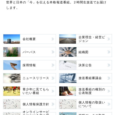
世界と日本の「今」を伝える本格報道番組。２時間生放送でお届け
します。
企業理念・経営ビ
会社概要
ジョン
パーパス
組織図
採用情報
決算公告
ニュースリリース
放送番組審議会
青少年に見てもら
放送番組の種別の
いたい番組
公表制度
個人情報の取扱い
個人情報保護方針
について
オンラインサービ