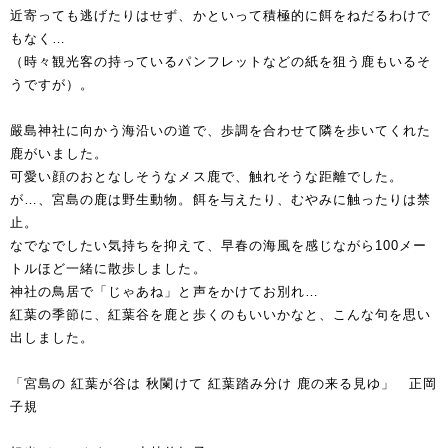
近寄っても逃げたりはせず、かといって積極的に餌をねだるわけで
もなく…
（時々観光客の持っているパンフレットなどの紙を狙う鹿もいるそ
うですが）。
嚴島神社に向かう海沿いの道で、歩調を合わせて隣を歩いてくれた
鹿がいました。
可愛い顔のおとなしそうなメス鹿で、触れそうな距離でした。
が…、宮島の鹿は野生動物。餌を与えたり、むやみに触ったりは禁
止。
なでなでしたい気持ちを抑えて、早春の海風を感じながら100メー
トルほど一緒に散歩しました。
神社の鳥居で「じゃあね」と声をかけてお別れ…
紅葉の季節に、紅葉谷を鹿と歩くのもいいかなと、こんな句を思い
出しました。
「宮島の 紅葉が谷は 秋闌けて 紅葉踏み分け 鹿の来る見ゆ」 正岡
子規