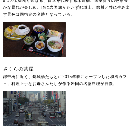
5つの太鼓橋が連なる、日本を代表する木造橋。四季折々の色彩豊
かな景観が楽しめ、頂に岩国城がたたずむ城山、錦川と共に生み出
す景色は国指定の名勝となっている。
さくらの茶屋
錦帯橋に近く、錦城橋たもとに2015年春にオープンした和風カフ
ェ。料理上手なお母さんたちが作る岩国の名物料理が自慢。