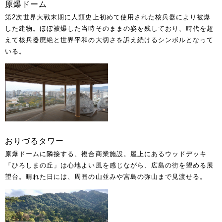
原爆ドーム
第2次世界大戦末期に人類史上初めて使用された核兵器により被爆
した建物。ほぼ被爆した当時そのままの姿を残しており、時代を超
えて核兵器廃絶と世界平和の大切さを訴え続けるシンボルとなって
いる。
おりづるタワー
原爆ドームに隣接する、複合商業施設。屋上にあるウッドデッキ
「ひろしまの丘」は心地よい風を感じながら、広島の街を望める展
望台。晴れた日には、周囲の山並みや宮島の弥山まで見渡せる。