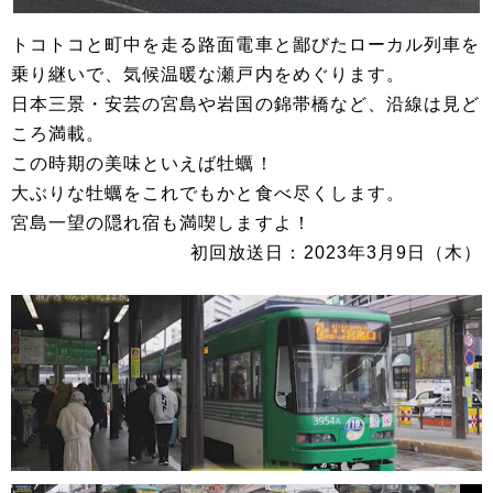
トコトコと町中を走る路面電車と鄙びたローカル列車を
乗り継いで、気候温暖な瀬戸内をめぐります。
日本三景・安芸の宮島や岩国の錦帯橋など、沿線は見ど
ころ満載。
この時期の美味といえば牡蠣！
大ぶりな牡蠣をこれでもかと食べ尽くします。
宮島一望の隠れ宿も満喫しますよ！
初回放送日：2023年3月9日（木）