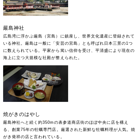
嚴島神社
広島湾に浮かぶ厳島（宮島）に鎮座し、世界文化遺産に登録されて
いる神社。厳島は一般に「安芸の宮島」とも呼ばれ日本三景の1つ
に数えられている。平家から篤い信仰を受け、平清盛により現在の
海上に立つ大規模な社殿が整えられた。
焼がきのはやし
嚴島神社へと続く約350mの表参道商店街のほぼ中央に店を構え
る、創業75年の牡蠣専門店。厳選された新鮮な牡蠣料理が人気。焼
がき発祥の店と言われている。