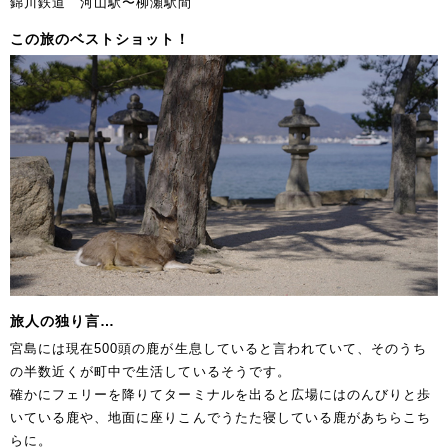
錦川鉄道 河山駅〜柳瀬駅間
この旅のベストショット！
旅人の独り言…
宮島には現在500頭の鹿が生息していると言われていて、そのうち
の半数近くが町中で生活しているそうです。
確かにフェリーを降りてターミナルを出ると広場にはのんびりと歩
いている鹿や、地面に座りこんでうたた寝している鹿があちらこち
らに。