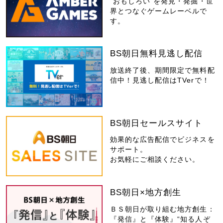
“おもしろい”を発見・発掘・世
界とつなぐゲームレーベルで
す。
BS朝日無料見逃し配信
放送終了後、期間限定で無料配
信中！見逃し配信はTVerで！
BS朝日セールスサイト
効果的な広告配信でビジネスを
サポート。
お気軽にご相談ください。
BS朝日×地方創生
ＢＳ朝日が取り組む地方創生：
『発信』と『体験』“知る人ぞ