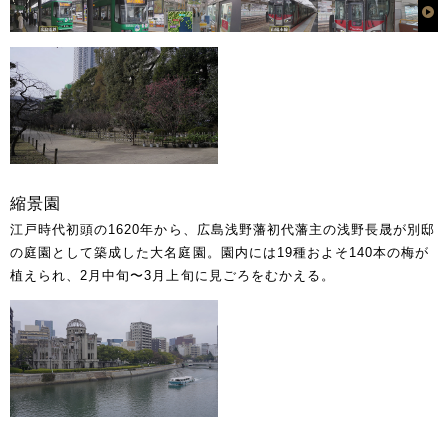
縮景園
江戸時代初頭の1620年から、広島浅野藩初代藩主の浅野長晟が別邸
の庭園として築成した大名庭園。園内には19種およそ140本の梅が
植えられ、2月中旬〜3月上旬に見ごろをむかえる。