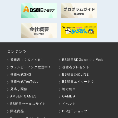
コンテンツ
番組表（２Ｋ／４Ｋ）
BS朝日SDGs on the Web
ウェルビーイング放送中！
視聴者プレゼント
番組公式SNS
BS朝日公式LINE
番組公式YouTube
BS朝日エピソード０
見逃し配信
地方創生
AMBER GAMES
GAME A
BS朝日セールスサイト
イベント
関連商品
BS朝日ショップ