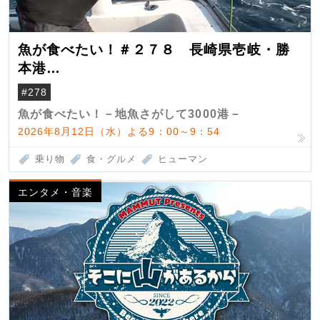
魚が食べたい！＃２７８ 長崎県壱岐・勝
本港
（クロマグロ）
#278
魚が食べたい！－地魚さがして3000港－
2026年8月12日（水）よる9：00～9：54
乗り物
食・グルメ
ヒューマン
エンタメ・音楽