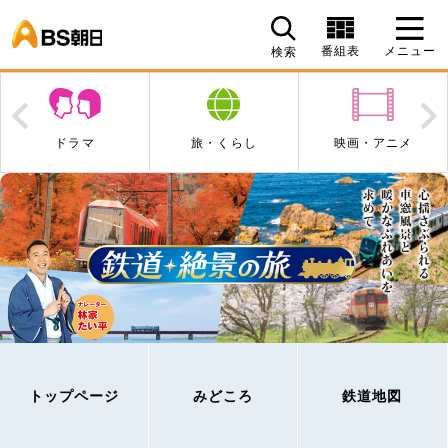
BS朝日
番組表
メニュー
検索
Prev
N
ドラマ
旅・くらし
映画・アニメ
トップページ
みどころ
鉄道地図