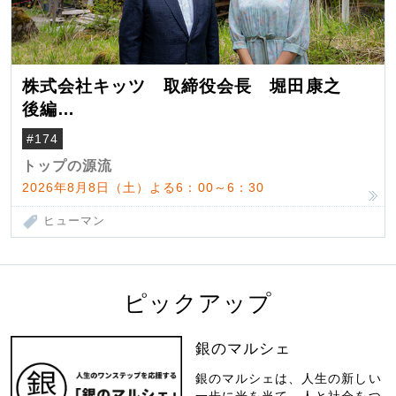
株式会社キッツ 取締役会長 堀田康之
後編
米国駐在でも浮かんだ八ヶ岳 山小屋を営
#174
んだ父母
トップの源流
2026年8月8日（土）よる6：00～6：30
ヒューマン
ピックアップ
銀のマルシェ
銀のマルシェは、人生の新しい