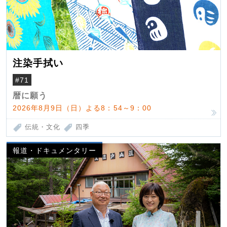
注染手拭い
#71
暦に願う
2026年8月9日（日）よる8：54～9：00
伝統・文化
四季
報道・ドキュメンタリー