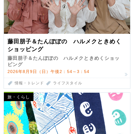
藤田朋子＆たんぽぽの ハルメクときめく
ショッピング
藤田朋子＆たんぽぽの ハルメクときめくショッ
ピング
2026年8月9日（日）午後2：54～3：54
情報・トレンド
ライフスタイル
旅・くらし