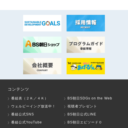
コンテンツ
番組表（２Ｋ／４Ｋ）
BS朝日SDGs on the Web
ウェルビーイング放送中！
視聴者プレゼント
番組公式SNS
BS朝日公式LINE
番組公式YouTube
BS朝日エピソード０