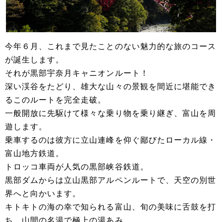
今年６月、これまで見たことのない魅力的な旅のコース
が誕生します。
それが黒部宇奈月キャニオンルート！
深い渓谷をたどり、雄大な山々の景観を間近に堪能でき
るこのルートを完全走破。
一般開放に先駆けて様々な乗り物を乗り継ぎ、富山を周
遊します。
乗車するのは彼方に立山連峰を仰ぐ鄙びたローカル線・
富山地方鉄道。
トロッコ車両が人気の黒部峡谷鉄道。
黒部ダムからは立山黒部アルペンルートで、天空の別世
界へと向かいます。
キトキトの海の幸で知られる富山、旬の美味に舌鼓を打
ち、山間の名湯で極上の湯あみ。