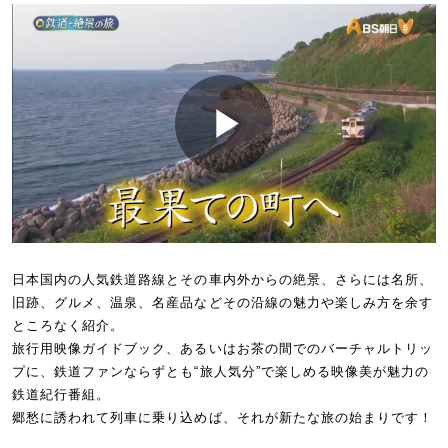
※再生ボタンをクリックして動画を再生してください。
※動画の再生には最新の
「Flash Player Plugin」
が必要です。
日本国内の人気鉄道路線とその車内外からの絶景、さらには名所、
旧跡、グルメ、温泉、名産品などその沿線の魅力や楽しみ方を余す
ところなく紹介。
旅行用映像ガイドブック、あるいはお茶の間でのバーチャルトリッ
プに、鉄道ファンならずとも“旅人気分”で楽しめる映像美が魅力の
鉄道紀行番組。
郷愁に誘われて列車に乗り込めば、それが新たな旅の始まりです！