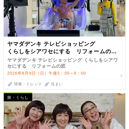
ヤマダデンキ テレビショッピング
くらしをシアワセにする リフォームの
匠 第7弾
ヤマダデンキ テレビショッピング くらしをシアワ
セにする リフォームの匠
2026年8月9日（日）午後5：00～6：00
情報・トレンド
住まい
旅・くらし