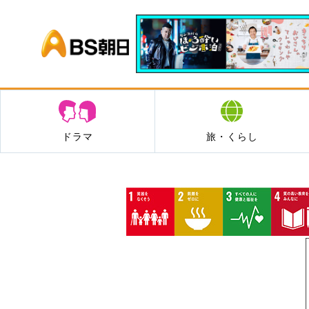
BS朝日
ドラマ
旅・くらし