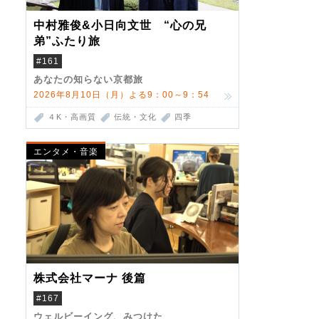
中村雅俊&小日向文世 “心の兄
弟”ふたり旅
#161
あなたの知らない京都旅
2026年8月10日（月）よる9：00～9：54
４K・高画質
伝統・文化
四季
エンタメ・音楽
株式会社マーナ 後篇
#167
ウェルビーイング、みつけた