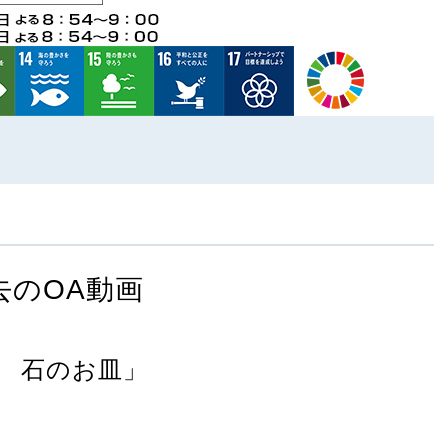
去のOA動画
 石のお皿」