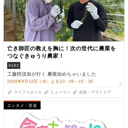
亡き師匠の教えを胸に！次の世代に農業を
つなぐきゅうり農家！
#183
工藤阿須加が行く 農業始めちゃいました
2026年8月12日（水）よる10：00～10：30
ライフスタイル
ヒューマン
自然・アウトドア
エンタメ・音楽