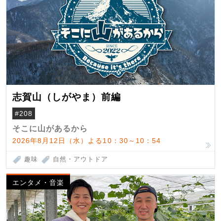
志賀山（しがやま）前編
#208
そこに山があるから
2026年8月12日（水）よる10：30～10：54
趣味
自然・アウトドア
エンタメ・音楽