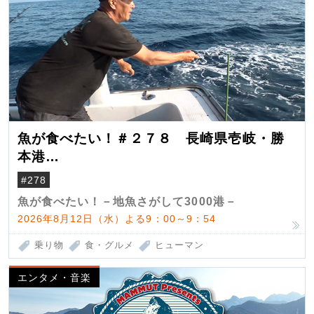
魚が食べたい！＃２７８ 長崎県壱岐・勝
本港
（クロマグロ）
#278
魚が食べたい！－地魚さがして3000港－
2026年8月12日（水）よる9：00～9：54
乗り物
食・グルメ
ヒューマン
エンタメ・音楽