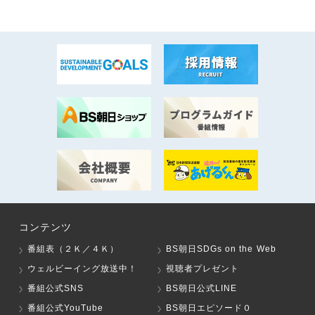
コンテンツ
番組表（２Ｋ／４Ｋ）
BS朝日SDGs on the Web
ウェルビーイング放送中！
視聴者プレゼント
番組公式SNS
BS朝日公式LINE
番組公式YouTube
BS朝日エピソード０