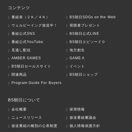
コンテンツ
番組表（２Ｋ／４Ｋ）
BS朝日SDGs on the Web
ウェルビーイング放送中！
視聴者プレゼント
番組公式SNS
BS朝日公式LINE
番組公式YouTube
BS朝日エピソード０
見逃し配信
地方創生
AMBER GAMES
GAME A
BS朝日セールスサイト
イベント
関連商品
BS朝日ショップ
Program Guide For Buyers
BS朝日について
会社概要
採用情報
ニュースリリース
放送番組審議会
放送番組の種別の公表制度
個人情報保護方針