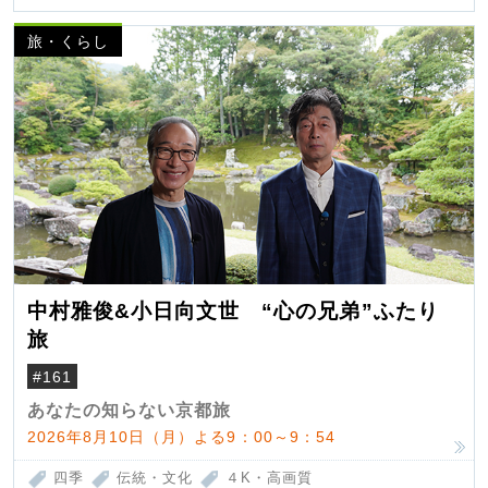
旅・くらし
中村雅俊&小日向文世 “心の兄弟”ふたり
旅
#161
あなたの知らない京都旅
2026年8月10日（月）よる9：00～9：54
四季
伝統・文化
４K・高画質