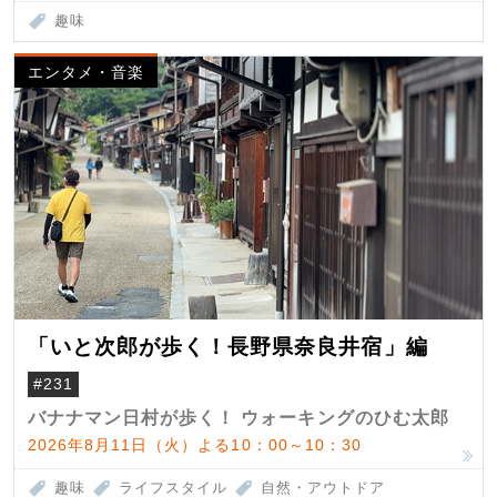
趣味
エンタメ・音楽
「いと次郎が歩く！長野県奈良井宿」編
#231
バナナマン日村が歩く！ ウォーキングのひむ太郎
2026年8月11日（火）よる10：00～10：30
趣味
ライフスタイル
自然・アウトドア