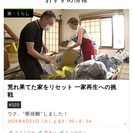
旅・くらし
荒れ果てた家をリセット 一家再生への挑
戦
#320
ウチ、“断捨離”しました！
2026年8月11日（火）よる9：00～9：54
ファミリー
住まい
ヒューマン