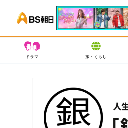
BS朝日
ドラマ
旅・くらし