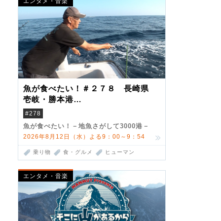
エンタメ・音楽
魚が食べたい！＃２７８ 長崎県
壱岐・勝本港
（クロマグロ）
#278
魚が食べたい！－地魚さがして3000港－
2026年8月12日（水）よる9：00～9：54
乗り物
食・グルメ
ヒューマン
エンタメ・音楽