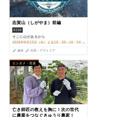
志賀山（しがやま）前編
#208
そこに山があるから
2026年8月12日（水）よる10：30～10：54
趣味
自然・アウトドア
エンタメ・音楽
亡き師匠の教えを胸に！次の世代
に農業をつなぐきゅうり農家！