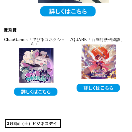
優秀賞
ChaoGames「でびるコネクショ
7QUARK「百剣討妖伝綺譚」
ん」
3月8日（土）ビジネスデイ