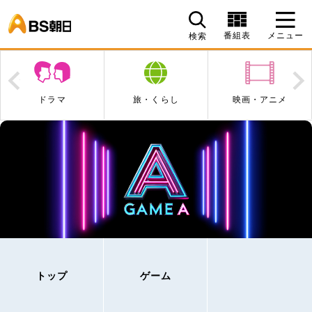
BS朝日
番組表
メニュー
検索
Prev
N
旅・くらし
映画・アニメ
エンタメ・音楽
トップ
ゲーム