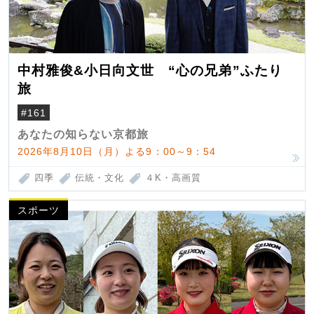
中村雅俊&小日向文世 “心の兄弟”ふたり
旅
#161
あなたの知らない京都旅
2026年8月10日（月）よる9：00～9：54
四季
伝統・文化
４K・高画質
スポーツ