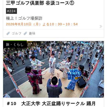
三甲ゴルフ倶楽部 谷汲コース①
#224
極上！ゴルフ場探訪
2026年8月10日（月）よる10：30～10：54
ゴルフ
趣味
旅・くらし
＃10 大正大学 大正盆踊りサークル 踊月