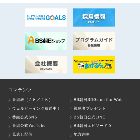
コンテンツ
番組表（２Ｋ／４Ｋ）
BS朝日SDGs on the Web
ウェルビーイング放送中！
視聴者プレゼント
番組公式SNS
BS朝日公式LINE
番組公式YouTube
BS朝日エピソード０
見逃し配信
地方創生