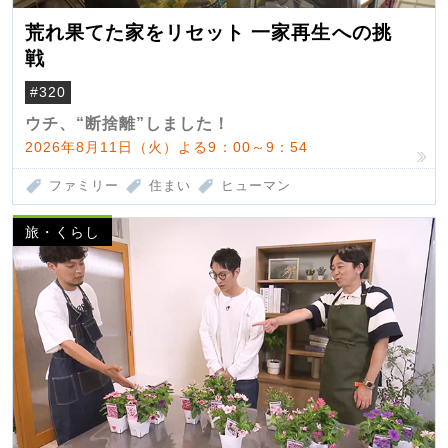
荒れ果てた家をリセット 一家再生への挑
戦
#320
ウチ、“断捨離”しました！
2026年8月11日（火）よる9：00～9：54
ファミリー
住まい
ヒューマン
旅・くらし