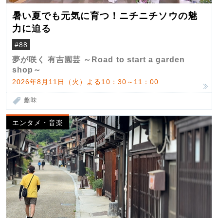
暑い夏でも元気に育つ！ニチニチソウの魅
力に迫る
#88
夢が咲く 有吉園芸 ～Road to start a garden
shop～
2026年8月11日（火）よる10：30～11：00
趣味
エンタメ・音楽