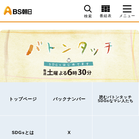
BS朝日
番組表
メニュー
検索
読むバトンタッチ
トップページ
バックナンバー
SDGsなマレ人たち
SDGsとは
X