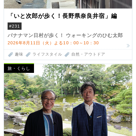
「いと次郎が歩く！長野県奈良井宿」編
#231
バナナマン日村が歩く！ ウォーキングのひむ太郎
2026年8月11日（火）よる10：00～10：30
趣味
ライフスタイル
自然・アウトドア
旅・くらし