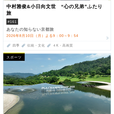
中村雅俊&小日向文世 “心の兄弟”ふたり
旅
#161
あなたの知らない京都旅
2026年8月10日（月）よる9：00～9：54
四季
伝統・文化
４K・高画質
スポーツ