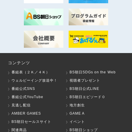
コンテンツ
番組表（２Ｋ／４Ｋ）
BS朝日SDGs on the Web
ウェルビーイング放送中！
視聴者プレゼント
番組公式SNS
BS朝日公式LINE
番組公式YouTube
BS朝日エピソード０
見逃し配信
地方創生
AMBER GAMES
GAME A
BS朝日セールスサイト
イベント
関連商品
BS朝日ショップ