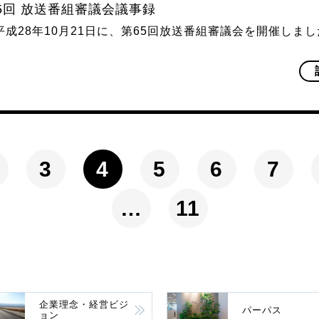
65回 放送番組審議会議事録
平成28年10月21日に、第65回放送番組審議会を開催しま
)
3
4
5
6
7
…
11
企業理念・経営ビジ
パーパス
ョン