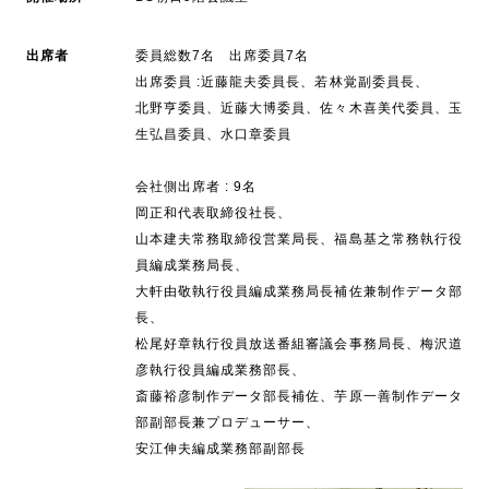
出席者
委員総数7名 出席委員7名
出席委員 :近藤龍夫委員長、若林覚副委員長、
北野亨委員、近藤大博委員、佐々木喜美代委員、玉
生弘昌委員、水口章委員
会社側出席者 : 9名
岡正和代表取締役社長、
山本建夫常務取締役営業局長、福島基之常務執行役
員編成業務局長、
大軒由敬執行役員編成業務局長補佐兼制作データ部
長、
松尾好章執行役員放送番組審議会事務局長、梅沢道
彦執行役員編成業務部長、
斎藤裕彦制作データ部長補佐、芋原一善制作データ
部副部長兼プロデューサー、
安江伸夫編成業務部副部長