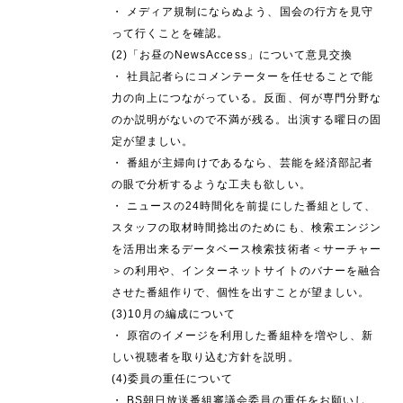
・ メディア規制にならぬよう、国会の行方を見守
って行くことを確認。
(2)「お昼のNewsAccess」について意見交換
・ 社員記者らにコメンテーターを任せることで能
力の向上につながっている。反面、何が専門分野な
のか説明がないので不満が残る。出演する曜日の固
定が望ましい。
・ 番組が主婦向けであるなら、芸能を経済部記者
の眼で分析するような工夫も欲しい。
・ ニュースの24時間化を前提にした番組として、
スタッフの取材時間捻出のためにも、検索エンジン
を活用出来るデータベース検索技術者＜サーチャー
＞の利用や、インターネットサイトのバナーを融合
させた番組作りで、個性を出すことが望ましい。
(3)10月の編成について
・ 原宿のイメージを利用した番組枠を増やし、新
しい視聴者を取り込む方針を説明。
(4)委員の重任について
・ BS朝日放送番組審議会委員の重任をお願いし