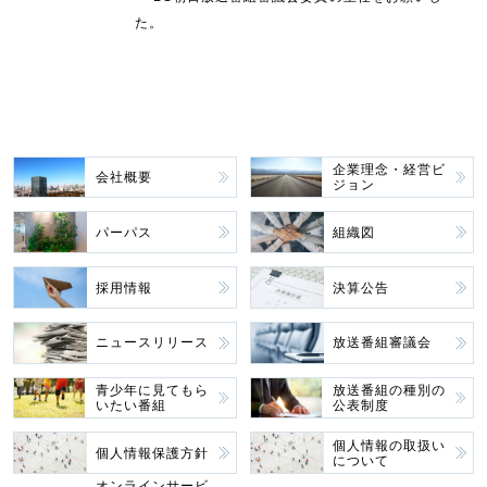
た。
企業理念・経営ビ
会社概要
ジョン
パーパス
組織図
採用情報
決算公告
ニュースリリース
放送番組審議会
青少年に見てもら
放送番組の種別の
いたい番組
公表制度
個人情報の取扱い
個人情報保護方針
について
オンラインサービ