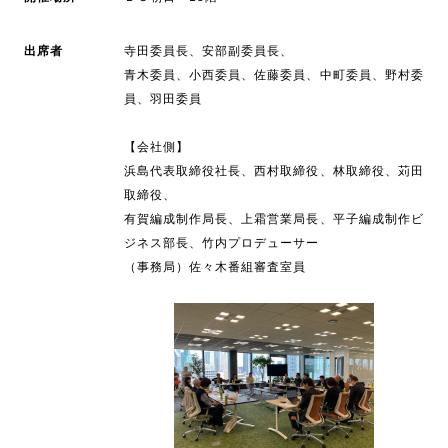
出席者
寺田委員長、安部副委員長、
青木委員、小西委員、佐藤委員、中町委員、野村委
員、羽田委員
【会社側】
浜島代表取締役社長、西村取締役、林取締役、苅田
取締役、
有賀編成制作局長、上霜営業局長、平子編成制作ビ
ジネス部長、竹内プロデューサー
（事務局）佐々木番組審査室員