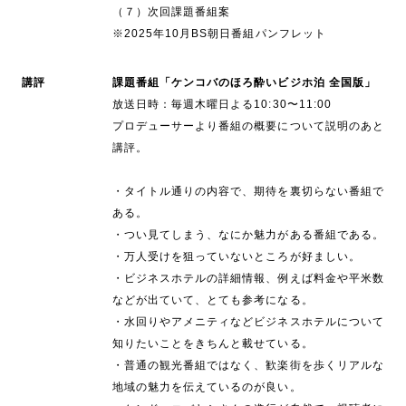
（７）次回課題番組案
※2025年10月BS朝日番組パンフレット
講評
課題番組「ケンコバのほろ酔いビジホ泊 全国版」
放送日時：毎週木曜日よる10:30〜11:00
プロデューサーより番組の概要について説明のあと
講評。
・タイトル通りの内容で、期待を裏切らない番組で
ある。
・つい見てしまう、なにか魅力がある番組である。
・万人受けを狙っていないところが好ましい。
・ビジネスホテルの詳細情報、例えば料金や平米数
などが出ていて、とても参考になる。
・水回りやアメニティなどビジネスホテルについて
知りたいことをきちんと載せている。
・普通の観光番組ではなく、歓楽街を歩くリアルな
地域の魅力を伝えているのが良い。