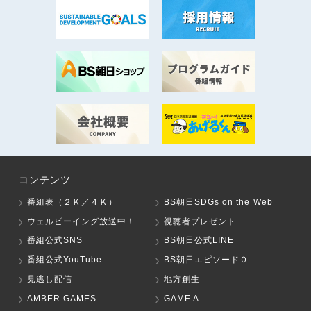
コンテンツ
番組表（２Ｋ／４Ｋ）
BS朝日SDGs on the Web
ウェルビーイング放送中！
視聴者プレゼント
番組公式SNS
BS朝日公式LINE
番組公式YouTube
BS朝日エピソード０
見逃し配信
地方創生
AMBER GAMES
GAME A