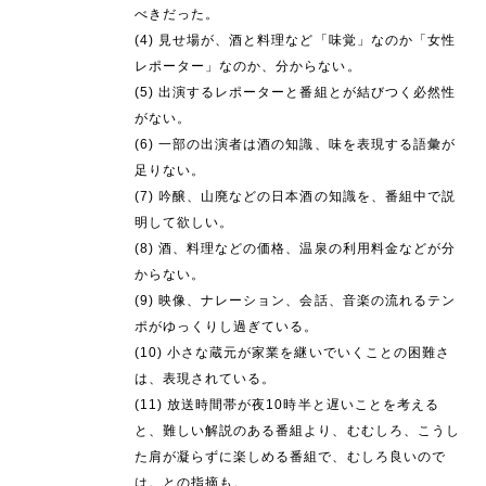
べきだった。
(4) 見せ場が、酒と料理など「味覚」なのか「女性
レポーター」なのか、分からない。
(5) 出演するレポーターと番組とが結びつく必然性
がない。
(6) 一部の出演者は酒の知識、味を表現する語彙が
足りない。
(7) 吟醸、山廃などの日本酒の知識を、番組中で説
明して欲しい。
(8) 酒、料理などの価格、温泉の利用料金などが分
からない。
(9) 映像、ナレーション、会話、音楽の流れるテン
ポがゆっくりし過ぎている。
(10) 小さな蔵元が家業を継いでいくことの困難さ
は、表現されている。
(11) 放送時間帯が夜10時半と遅いことを考える
と、難しい解説のある番組より、むむしろ、こうし
た肩が凝らずに楽しめる番組で、むしろ良いので
は。との指摘も。