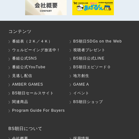
コンテンツ
番組表（２Ｋ／４Ｋ）
BS朝日SDGs on the Web
ウェルビーイング放送中！
視聴者プレゼント
番組公式SNS
BS朝日公式LINE
番組公式YouTube
BS朝日エピソード０
見逃し配信
地方創生
AMBER GAMES
GAME A
BS朝日セールスサイト
イベント
関連商品
BS朝日ショップ
Program Guide For Buyers
BS朝日について
会社概要
採用情報