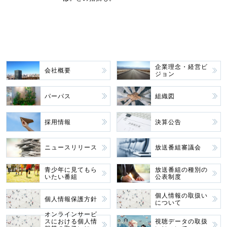
企業理念・経営ビ
会社概要
ジョン
パーパス
組織図
採用情報
決算公告
ニュースリリース
放送番組審議会
青少年に見てもら
放送番組の種別の
いたい番組
公表制度
個人情報の取扱い
個人情報保護方針
について
オンラインサービ
スにおける個人情
視聴データの取扱