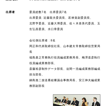
出席者
委員総数7名 出席委員7名
出席委員 :近藤龍夫委員長、若林覚副委員長、
北野亨委員、近藤大博委員、佐々木喜美代委員、玉
生弘昌委員、水口章委員
会社側出席者 : 8名
岡正和代表取締役社長、山本建夫常務取締役営業局
長
福島基之常務執行役員編成業務局長、梅澤道彦執行
役員編成業務部長、
斎藤裕彦制作データ部長、迫間一浩編成業務部編成
担当部長、
鍋島進二放送番組審議会事務局長、安江伸夫編成業
務部副部長