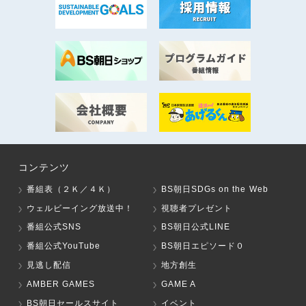
コンテンツ
番組表（２Ｋ／４Ｋ）
BS朝日SDGs on the Web
ウェルビーイング放送中！
視聴者プレゼント
番組公式SNS
BS朝日公式LINE
番組公式YouTube
BS朝日エピソード０
見逃し配信
地方創生
AMBER GAMES
GAME A
BS朝日セールスサイト
イベント