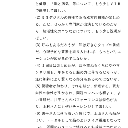
と健康」「脳と病気」等について、もう少しＶＴＲ
で解説してほしい。
(2) ＢＳデジタルの特性である双方向機能が楽しめ
る。ただ、せっかく専門家が出演しているのだか
ら、脳活性化のコツなどについて、もう少し説明が
ほしい。
(3) 好みもあるだろうが、私は好きなタイプの番組
だ。心理学的な要素を取り入れれば、もっとバリエ
ーションが広がるのではないか。
(4) １回目は楽しめたが、回を重ねるうちにややマ
ンネリ感も。年をとると脳の力は落ちるだろうが、
逆に加齢により賢くなる部分もあるのではないか。
(5) 視聴者が加わり、それを結び、伝達する。双方
向性の特性が生かされ、問題のレベルも程よく、よ
い番組だ。川平さんのパフォーマンスは特色があ
り、上村さんにもぜひチャレンジしてほしい。
(6) 川平さんは落ち着いた感じで、上山さんも品が
よい。トータルとして品のよいクイズ番組となって
いる。質問のパターンに慣れると好成績につながる