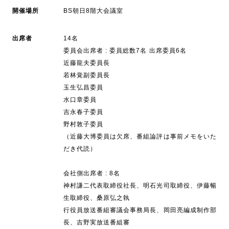
開催場所
BS朝日8階大会議室
出席者
14名
委員会出席者 : 委員総数7名 出席委員6名
近藤龍夫委員長
若林覚副委員長
玉生弘昌委員
水口章委員
吉永春子委員
野村敦子委員
（近藤大博委員は欠席、番組論評は事前メモをいた
だき代読）
会社側出席者 : 8名
神村謙二代表取締役社長、明石光司取締役、伊藤暢
生取締役、桑原弘之執
行役員放送番組審議会事務局長、岡田亮編成制作部
長、吉野実放送番組審