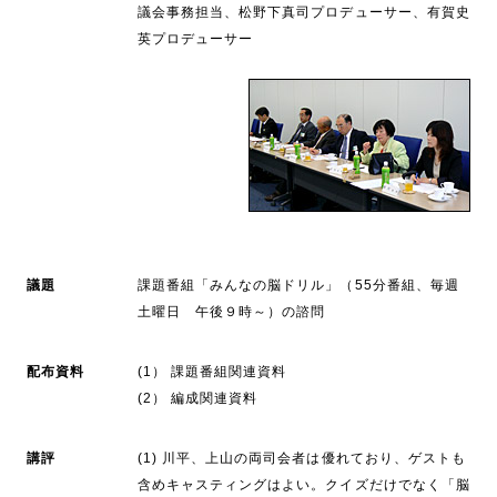
議会事務担当、松野下真司プロデューサー、有賀史
英プロデューサー
議題
課題番組「みんなの脳ドリル」（55分番組、毎週
土曜日 午後９時～）の諮問
配布資料
(1） 課題番組関連資料
(2） 編成関連資料
講評
(1) 川平、上山の両司会者は優れており、ゲストも
含めキャスティングはよい。クイズだけでなく「脳