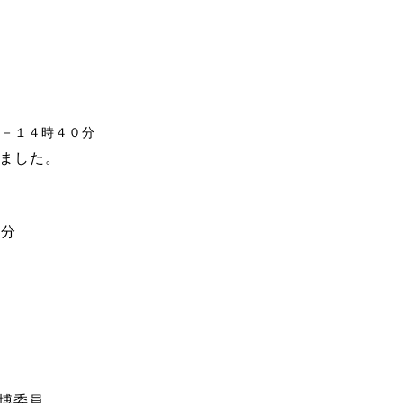
分－１４時４０分
しました。
０分
博委員、