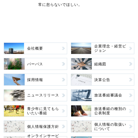
常に怠らないでほしい。
企業理念・経営ビ
会社概要
ジョン
パーパス
組織図
採用情報
決算公告
ニュースリリース
放送番組審議会
青少年に見てもら
放送番組の種別の
いたい番組
公表制度
個人情報の取扱い
個人情報保護方針
について
オンラインサービ