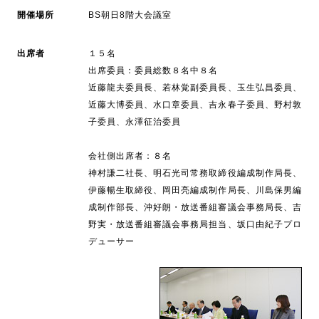
開催場所
BS朝日8階大会議室
出席者
１５名
出席委員：委員総数８名中８名
近藤龍夫委員長、若林覚副委員長、玉生弘昌委員、
近藤大博委員、水口章委員、吉永春子委員、野村敦
子委員、永澤征治委員
会社側出席者：８名
神村謙二社長、明石光司常務取締役編成制作局長、
伊藤暢生取締役、岡田亮編成制作局長、川島保男編
成制作部長、沖好朗・放送番組審議会事務局長、吉
野実・放送番組審議会事務局担当、坂口由紀子プロ
デューサー