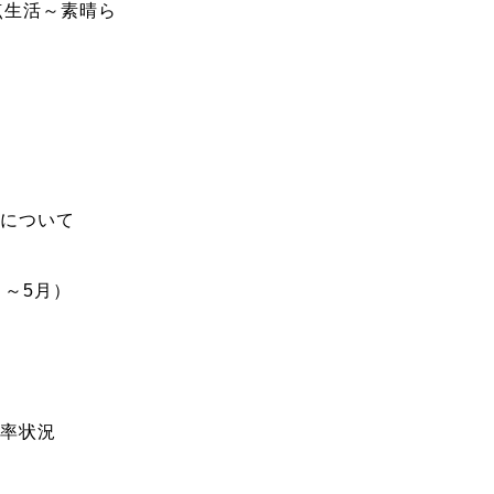
拠点生活～素晴ら
果について
月～5月）
・率状況