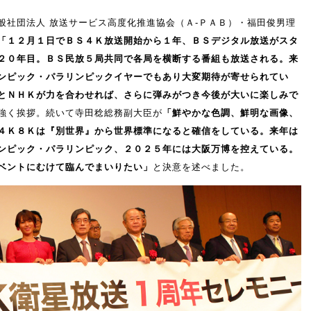
般社団法人 放送サービス高度化推進協会（Ａ-ＰＡＢ）・福田俊男理
「１２月１日でＢＳ４Ｋ放送開始から１年、ＢＳデジタル放送がスタ
２０年目。ＢＳ民放５局共同で各局を横断する番組も放送される。来
ンピック・パラリンピックイヤーでもあり大変期待が寄せられてい
とＮＨＫが力を合わせれば、さらに弾みがつき今後が大いに楽しみで
強く挨拶。続いて寺田稔総務副大臣が
「鮮やかな色調、鮮明な画像、
４Ｋ８Ｋは『別世界』から世界標準になると確信をしている。来年は
ンピック・パラリンピック、２０２５年には大阪万博を控えている。
ベントにむけて臨んでまいりたい」
と決意を述べました。