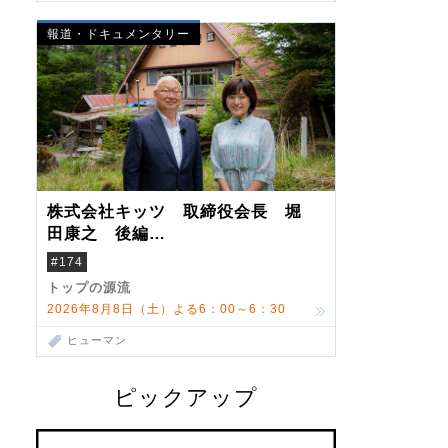
報道・ドキュメンタリー
株式会社キッツ 取締役会長 堀
田康之 後編
米国駐在でも浮かんだ八ヶ岳 山
#174
小屋を営んだ父母
トップの源流
2026年8月8日（土）よる6：00～6：30
ヒューマン
ピックアップ