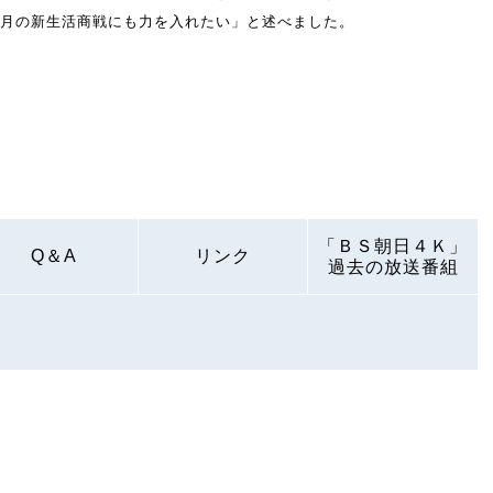
３月の新生活商戦にも力を入れたい」と述べました。
「ＢＳ朝日４Ｋ」
Q＆A
リンク
過去の放送番組