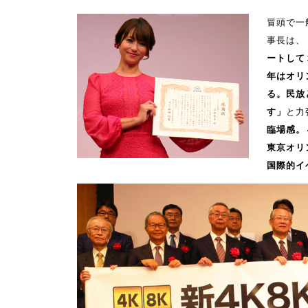
冒頭で一
事長は、
ートして
年はオリ
る。民放
す」
と力
臨場感。
東京オリ
国際的イ