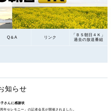
「ＢＳ朝日４Ｋ」
Q＆A
リンク
過去の放送番組
お知らせ
恭子さんに感謝状
周年セレモニー」の記者会見が開催されました。