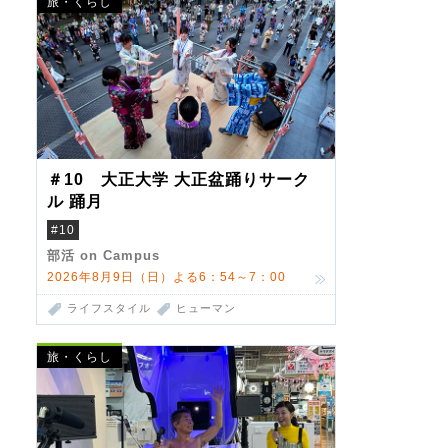
旅・くらし
＃10 大正大学 大正盆踊りサーク
ル 踊月
#10
部活 on Campus
2026年8月9日（日）よる6：54～7：00
ライフスタイル
ヒューマン
旅・くらし