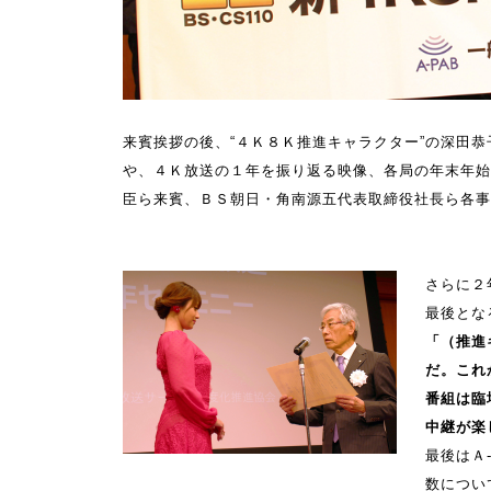
来賓挨拶の後、“４Ｋ８Ｋ推進キャラクター”の深田
や、４Ｋ放送の１年を振り返る映像、各局の年末年始
臣ら来賓、ＢＳ朝日・角南源五代表取締役社長ら各事
さらに２
最後とな
「（推進
だ。これ
番組は臨
中継が楽
最後はＡ
数につい