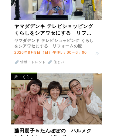
ヤマダデンキ テレビショッピング
くらしをシアワセにする リフォ
ームの匠 第7弾
ヤマダデンキ テレビショッピング くらし
をシアワセにする リフォームの匠
2026年8月9日（日）午後5：00～6：00
情報・トレンド
住まい
旅・くらし
藤田朋子＆たんぽぽの ハルメク