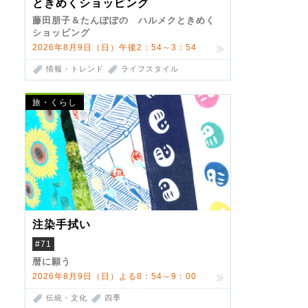
ときめくショッピング
藤田朋子＆たんぽぽの ハルメクときめく
ショッピング
2026年8月9日（日）午後2：54～3：54
情報・トレンド
ライフスタイル
旅・くらし
注染手拭い
#71
暦に願う
2026年8月9日（日）よる8：54～9：00
伝統・文化
四季