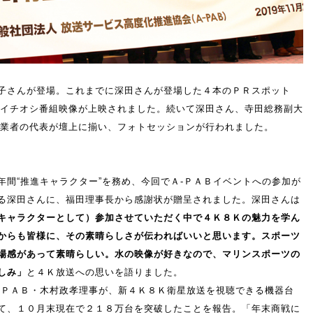
恭子さんが登場。これまでに深田さんが登場した４本のＰＲスポット
イチオシ番組映像が上映されました。続いて深田さん、寺田総務副大
業者の代表が壇上に揃い、フォトセッションが行われました。
年間“推進キャラクター”を務め、今回でＡ-ＰＡＢイベントへの参加が
る深田さんに、福田理事長から感謝状が贈呈されました。深田さんは
キャラクターとして）参加させていただく中で４Ｋ８Ｋの魅力を学ん
からも皆様に、その素晴らしさが伝わればいいと思います。スポーツ
場感があって素晴らしい。水の映像が好きなので、マリンスポーツの
しみ」
と４Ｋ放送への思いを語りました。
-ＰＡＢ・木村政孝理事が、新４Ｋ８Ｋ衛星放送を視聴できる機器台
て、１０月末現在で２１８万台を突破したことを報告。「年末商戦に