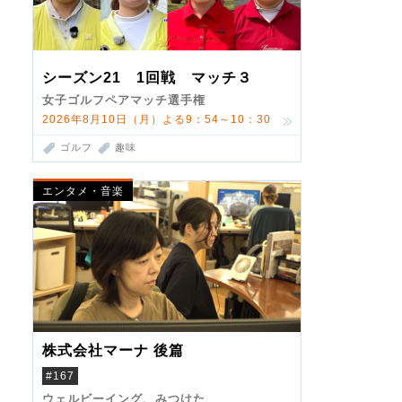
シーズン21 1回戦 マッチ３
女子ゴルフペアマッチ選手権
2026年8月10日（月）よる9：54～10：30
ゴルフ
趣味
エンタメ・音楽
株式会社マーナ 後篇
#167
ウェルビーイング、みつけた