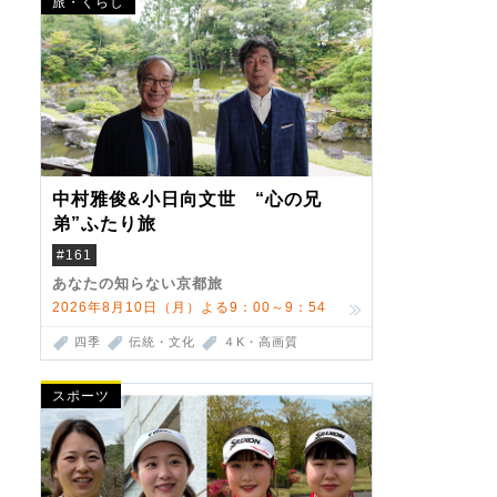
旅・くらし
中村雅俊&小日向文世 “心の兄
弟”ふたり旅
#161
あなたの知らない京都旅
2026年8月10日（月）よる9：00～9：54
四季
伝統・文化
４K・高画質
スポーツ