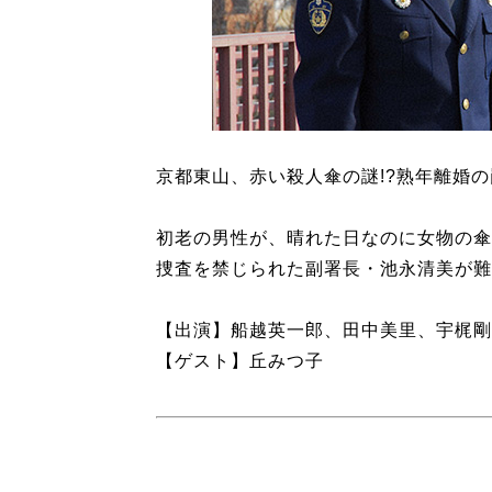
京都東山、赤い殺人傘の謎!?熟年離婚の
初老の男性が、晴れた日なのに女物の傘
捜査を禁じられた副署長・池永清美が難
【出演】船越英一郎、田中美里、宇梶剛
【ゲスト】丘みつ子