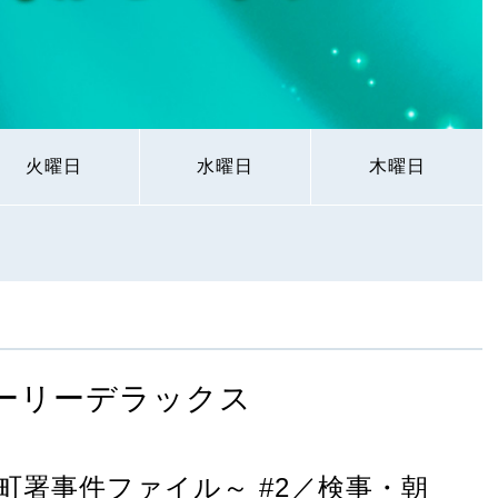
火曜日
水曜日
木曜日
ーリーデラックス
町署事件ファイル～ #2／検事・朝