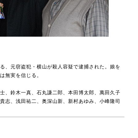
る、元窃盗犯・横山が殺人容疑で逮捕された。娘を
は無実を信じる。
士、鈴木一真、石丸謙二郎、本田博太郎、萬田久子
貴志、浅田祐二、奥深山新、新村あゆみ、小峰隆司