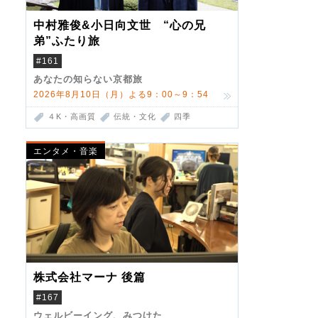
中村雅俊&小日向文世 “心の兄
弟”ふたり旅
#161
あなたの知らない京都旅
2026年8月10日（月）よる9：00～9：54
４K・高画質
伝統・文化
四季
エンタメ・音楽
株式会社マーナ 後篇
#167
ウェルビーイング、みつけた