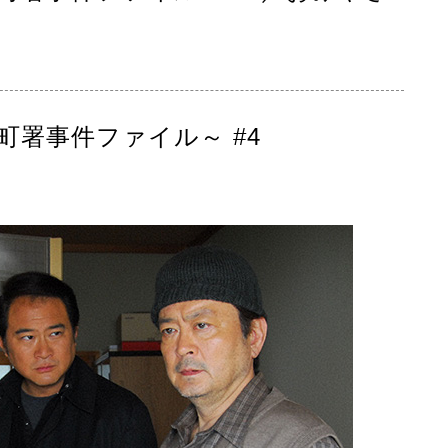
町署事件ファイル～ #4