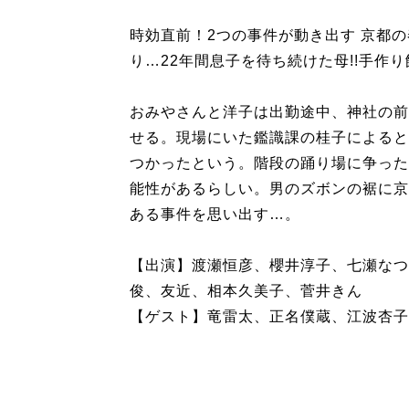
時効直前！2つの事件が動き出す 京都
り…22年間息子を待ち続けた母!!手作
おみやさんと洋子は出勤途中、神社の前
せる。現場にいた鑑識課の桂子によると
つかったという。階段の踊り場に争った
能性があるらしい。男のズボンの裾に京
ある事件を思い出す…。
【出演】渡瀬恒彦、櫻井淳子、七瀬なつ
俊、友近、相本久美子、菅井きん
【ゲスト】竜雷太、正名僕蔵、江波杏子