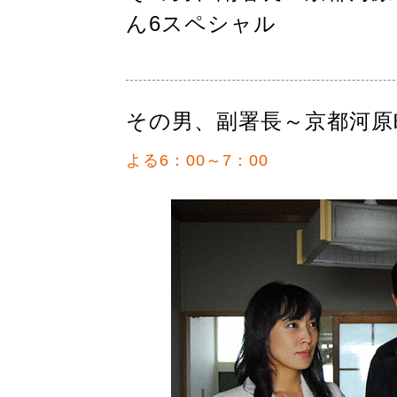
ん6スペシャル
その男、副署長～京都河原
よる6：00～7：00