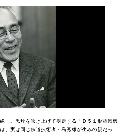
線」。黒煙を吹き上げて疾走する「Ｄ５１形蒸気機
は、実は同じ鉄道技術者・島秀雄が生みの親だっ