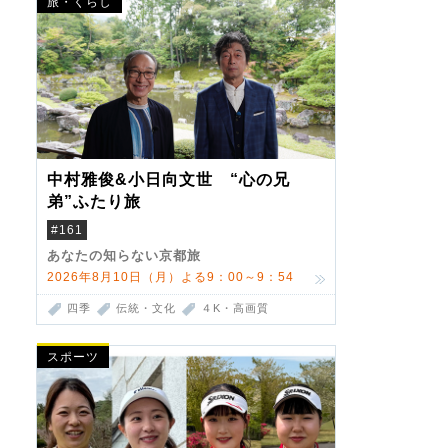
旅・くらし
中村雅俊&小日向文世 “心の兄
弟”ふたり旅
#161
あなたの知らない京都旅
2026年8月10日（月）よる9：00～9：54
四季
伝統・文化
４K・高画質
スポーツ