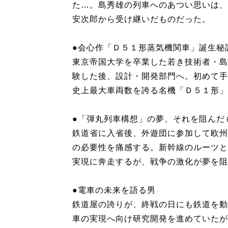
た…。島秀雄の列車へのあつい思いは、
安次郎から受け継いだものだった。
●会心作「Ｄ５１形蒸気機関車」誕生秘
東京帝国大学を卒業した若き技術者・島
験した後、設計・開発部門へ。初めて手
史上最大車両数を誇る名機「Ｄ５１形」
●「弾丸列車構想」の夢、それを阻んだ
鉄道省に入省後、外遊団に参加して欧州
の必要性を痛感する。新幹線のルーツと
実現に奔走するが、戦争の激化が夢を阻
●電車の未来を語る男
鉄道屋の誇りが、終戦の日にも鉄道を動
車の実現へ向け研究開発を進めていたが