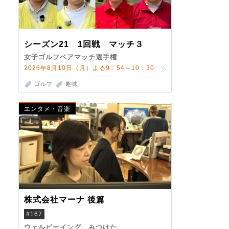
シーズン21 1回戦 マッチ３
女子ゴルフペアマッチ選手権
2026年8月10日（月）よる9：54～10：30
ゴルフ
趣味
エンタメ・音楽
株式会社マーナ 後篇
#167
ウェルビーイング、みつけた