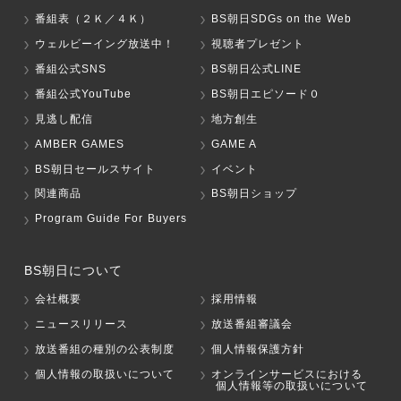
番組表（２Ｋ／４Ｋ）
BS朝日SDGs on the Web
ウェルビーイング放送中！
視聴者プレゼント
番組公式SNS
BS朝日公式LINE
番組公式YouTube
BS朝日エピソード０
見逃し配信
地方創生
AMBER GAMES
GAME A
BS朝日セールスサイト
イベント
関連商品
BS朝日ショップ
Program Guide For Buyers
BS朝日について
会社概要
採用情報
ニュースリリース
放送番組審議会
放送番組の種別の公表制度
個人情報保護方針
個人情報の取扱いについて
オンラインサービスにおける
個人情報等の取扱いについて