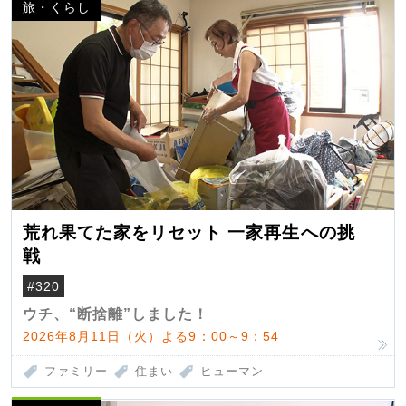
旅・くらし
荒れ果てた家をリセット 一家再生への挑
戦
#320
ウチ、“断捨離”しました！
2026年8月11日（火）よる9：00～9：54
ファミリー
住まい
ヒューマン