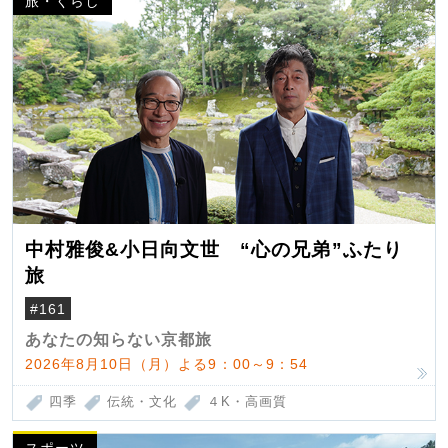
旅・くらし
中村雅俊&小日向文世 “心の兄弟”ふたり
旅
#161
あなたの知らない京都旅
2026年8月10日（月）よる9：00～9：54
四季
伝統・文化
４K・高画質