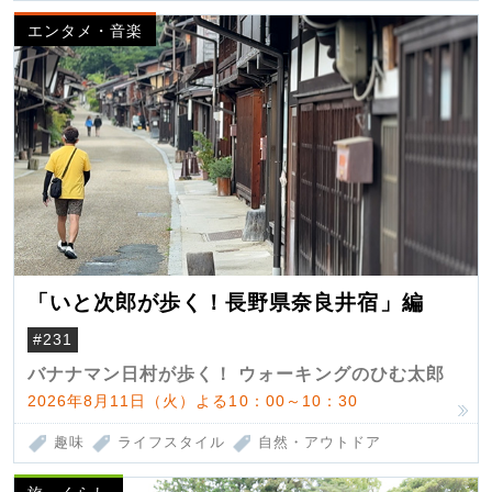
エンタメ・音楽
「いと次郎が歩く！長野県奈良井宿」編
#231
バナナマン日村が歩く！ ウォーキングのひむ太郎
2026年8月11日（火）よる10：00～10：30
趣味
ライフスタイル
自然・アウトドア