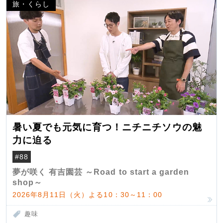
旅・くらし
暑い夏でも元気に育つ！ニチニチソウの魅
力に迫る
#88
夢が咲く 有吉園芸 ～Road to start a garden
shop～
2026年8月11日（火）よる10：30～11：00
趣味