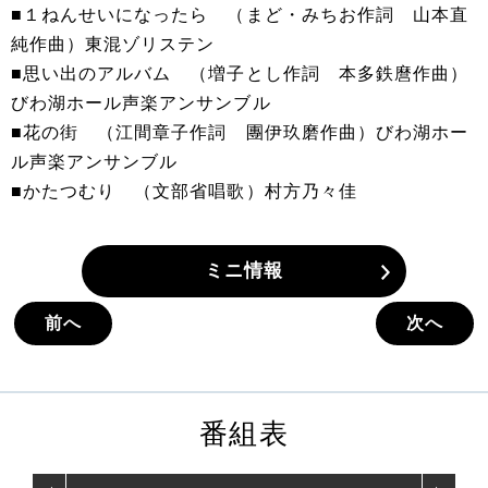
■１ねんせいになったら （まど・みちお作詞 山本直
純作曲）東混ゾリステン
■思い出のアルバム （増子とし作詞 本多鉄麿作曲）
びわ湖ホール声楽アンサンブル
■花の街 （江間章子作詞 團伊玖磨作曲）びわ湖ホー
ル声楽アンサンブル
■かたつむり （文部省唱歌）村方乃々佳
ミニ情報
前へ
次へ
番組表