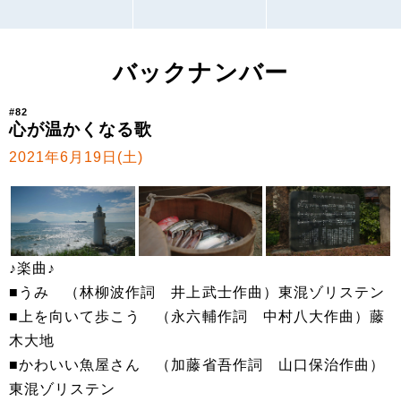
バックナンバー
#82
心が温かくなる歌
2021年6月19日(土)
♪楽曲♪
■うみ （林柳波作詞 井上武士作曲）東混ゾリステン
■上を向いて歩こう （永六輔作詞 中村八大作曲）藤
木大地
■かわいい魚屋さん （加藤省吾作詞 山口保治作曲）
東混ゾリステン