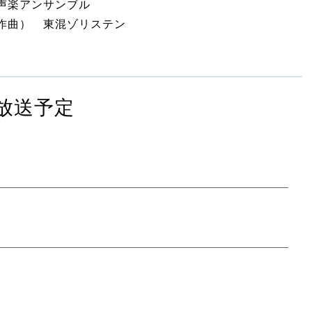
声楽アンサンブル
作曲） 東混ゾリステン
放送予定