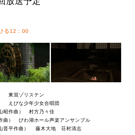
回放送予定
ひる12：00
） 東混ゾリステン
） えびな少年少女合唱団
山昭作曲） 村方乃々佳
作曲） びわ湖ホール声楽アンサンブル
山晋平作曲） 藤木大地 荘村清志