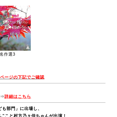
名作選3
ページの下記でご確認
⇒
詳細はこちら
ども部門」に出場し、
ん”こと村方乃々佳ちゃんが出演！