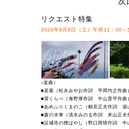
次
リクエスト特集
2026年8月8日（土）午前11：00～
♪楽曲♪
■若葉（松永みやお作詞 平岡均之作曲
■背くらべ（海野厚作詞 中山晋平作曲
■あめふりくまのこ（鶴見正夫作詞 湯
■森の水車（清水みのる作詞 米山正夫
■証城寺の狸ばやし（野口雨情作詞 中