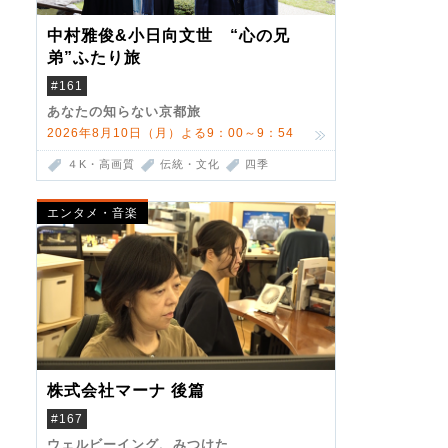
中村雅俊&小日向文世 “心の兄
弟”ふたり旅
#161
あなたの知らない京都旅
2026年8月10日（月）よる9：00～9：54
４K・高画質
伝統・文化
四季
エンタメ・音楽
株式会社マーナ 後篇
#167
ウェルビーイング、みつけた