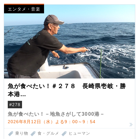
エンタメ・音楽
魚が食べたい！＃２７８ 長崎県壱岐・勝
本港
（クロマグロ）
#278
魚が食べたい！－地魚さがして3000港－
2026年8月12日（水）よる9：00～9：54
乗り物
食・グルメ
ヒューマン