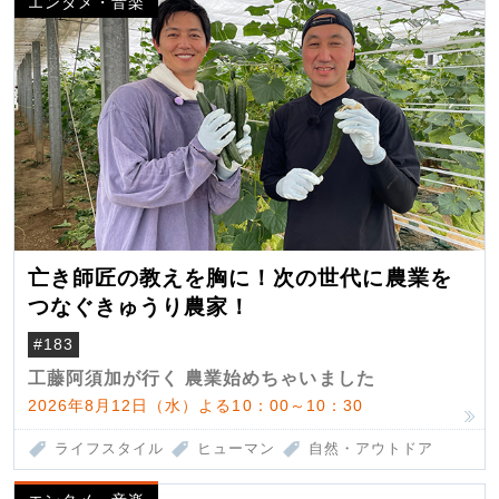
エンタメ・音楽
亡き師匠の教えを胸に！次の世代に農業を
つなぐきゅうり農家！
#183
工藤阿須加が行く 農業始めちゃいました
2026年8月12日（水）よる10：00～10：30
ライフスタイル
ヒューマン
自然・アウトドア