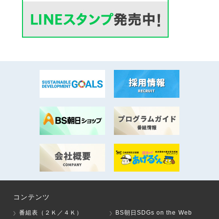
コンテンツ
番組表（２Ｋ／４Ｋ）
BS朝日SDGs on the Web