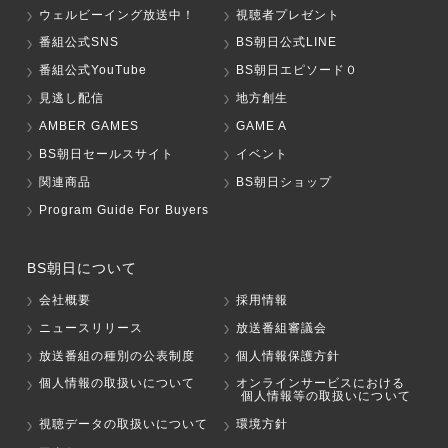
ウェルビーイング放送中！
視聴者プレゼント
番組公式SNS
BS朝日公式LINE
番組公式YouTube
BS朝日エピソード０
見逃し配信
地方創生
AMBER GAMES
GAME A
BS朝日セールスサイト
イベント
関連商品
BS朝日ショップ
Program Guide For Buyers
BS朝日について
会社概要
採用情報
ニュースリリース
放送番組審議会
放送番組の種別の公表制度
個人情報保護方針
個人情報の取扱いについて
オンラインサービスにおける
個人情報等の取扱いについて
視聴データの取扱いについて
環境方針