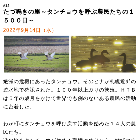
#12
たづ鳴きの里～タンチョウを呼ぶ農民たちの１
５００日～
2022年9月14日（水）
絶滅の危機にあったタンチョウ。そのヒナが札幌近郊の
遊水地で確認された。１００年以上ぶりの繁殖。ＨＴＢ
は５年の歳月をかけて世界でも例のないある農民の活動
に密着した。
わが町にタンチョウを呼び戻す活動を始めた１４人の農
民たち。