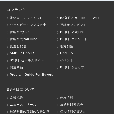
コンテンツ
番組表（２Ｋ／４Ｋ）
BS朝日SDGs on the Web
ウェルビーイング放送中！
視聴者プレゼント
番組公式SNS
BS朝日公式LINE
番組公式YouTube
BS朝日エピソード０
見逃し配信
地方創生
AMBER GAMES
GAME A
BS朝日セールスサイト
イベント
関連商品
BS朝日ショップ
Program Guide For Buyers
BS朝日について
会社概要
採用情報
ニュースリリース
放送番組審議会
放送番組の種別の公表制度
個人情報保護方針