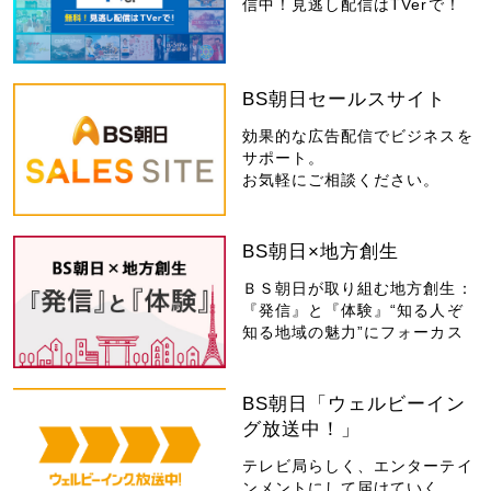
信中！見逃し配信はTVerで！
BS朝日セールスサイト
効果的な広告配信でビジネスを
サポート。
お気軽にご相談ください。
BS朝日×地方創生
ＢＳ朝日が取り組む地方創生：
『発信』と『体験』“知る人ぞ
知る地域の魅力”にフォーカス
BS朝日「ウェルビーイン
グ放送中！」
テレビ局らしく、エンターテイ
ンメントにして届けていく。