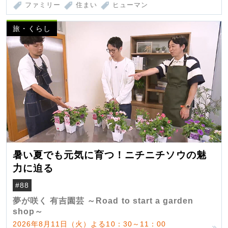
ファミリー
住まい
ヒューマン
旅・くらし
暑い夏でも元気に育つ！ニチニチソウの魅
力に迫る
#88
夢が咲く 有吉園芸 ～Road to start a garden
shop～
2026年8月11日（火）よる10：30～11：00