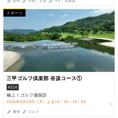
四季
伝統・文化
４K・高画質
スポーツ
三甲ゴルフ倶楽部 谷汲コース①
#224
極上！ゴルフ場探訪
2026年8月10日（月）よる10：30～10：54
趣味
ゴルフ