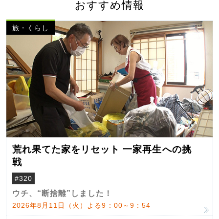
おすすめ情報
旅・くらし
荒れ果てた家をリセット 一家再生への挑
戦
#320
ウチ、“断捨離”しました！
2026年8月11日（火）よる9：00～9：54