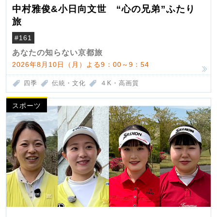
中村雅俊&小日向文世 “心の兄弟”ふたり
旅
#161
あなたの知らない京都旅
2026年8月10日（月）よる9：00～9：54
四季
伝統・文化
４K・高画質
スポーツ