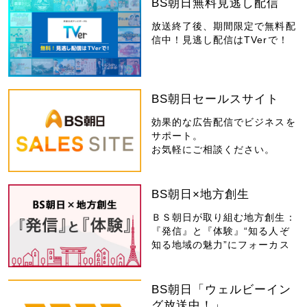
BS朝日無料見逃し配信
放送終了後、期間限定で無料配
信中！見逃し配信はTVerで！
BS朝日セールスサイト
効果的な広告配信でビジネスを
サポート。
お気軽にご相談ください。
BS朝日×地方創生
ＢＳ朝日が取り組む地方創生：
『発信』と『体験』“知る人ぞ
知る地域の魅力”にフォーカス
BS朝日「ウェルビーイン
グ放送中！」