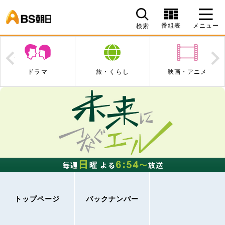
BS朝日
番組表
メニュー
検索
Prev
N
ドラマ
旅・くらし
映画・アニメ
トップページ
バックナンバー