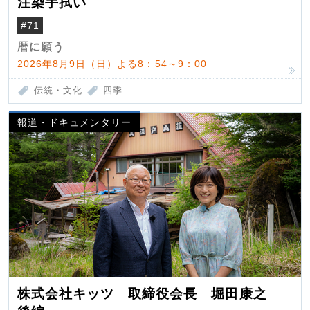
注染手拭い
#71
暦に願う
2026年8月9日（日）よる8：54～9：00
伝統・文化
四季
報道・ドキュメンタリー
株式会社キッツ 取締役会長 堀田康之