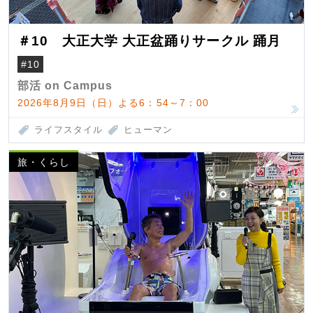
＃10 大正大学 大正盆踊りサークル 踊月
#10
部活 on Campus
2026年8月9日（日）よる6：54～7：00
ライフスタイル
ヒューマン
旅・くらし