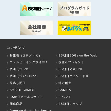
コンテンツ
番組表（２Ｋ／４Ｋ）
BS朝日SDGs on the Web
ウェルビーイング放送中！
視聴者プレゼント
番組公式SNS
BS朝日公式LINE
番組公式YouTube
BS朝日エピソード０
見逃し配信
地方創生
AMBER GAMES
GAME A
BS朝日セールスサイト
イベント
関連商品
BS朝日ショップ
Program Guide For Buyers