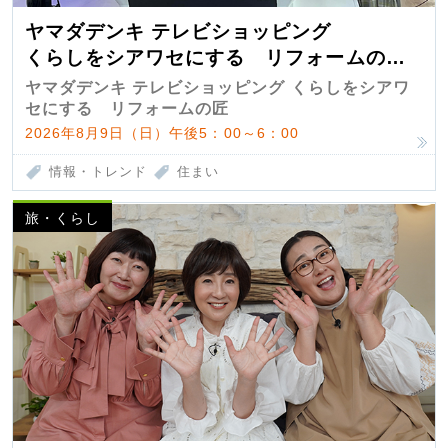
ヤマダデンキ テレビショッピング
くらしをシアワセにする リフォームの
匠 第7弾
ヤマダデンキ テレビショッピング くらしをシアワ
セにする リフォームの匠
2026年8月9日（日）午後5：00～6：00
情報・トレンド
住まい
旅・くらし