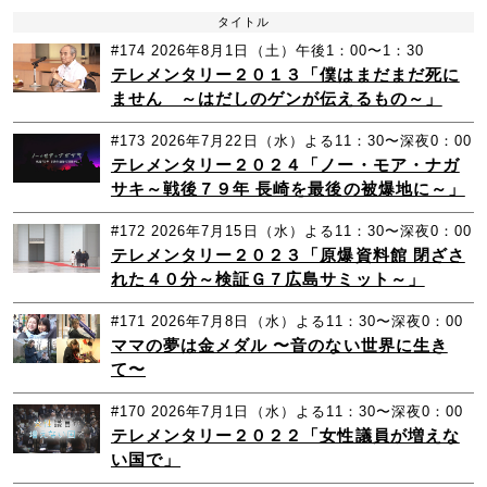
タイトル
#174
2026年8月1日（土）午後1：00〜1：30
テレメンタリー２０１３「僕はまだまだ死に
ません ～はだしのゲンが伝えるもの～」
#173
2026年7月22日（水）よる11：30〜深夜0：00
テレメンタリー２０２４「ノー・モア・ナガ
サキ～戦後７９年 長崎を最後の被爆地に～」
#172
2026年7月15日（水）よる11：30〜深夜0：00
テレメンタリー２０２３「原爆資料館 閉ざさ
れた４０分～検証Ｇ７広島サミット～」
#171
2026年7月8日（水）よる11：30〜深夜0：00
ママの夢は金メダル 〜音のない世界に生き
て〜
#170
2026年7月1日（水）よる11：30〜深夜0：00
テレメンタリー２０２２「女性議員が増えな
い国で」