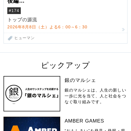
後編
米国駐在でも浮かんだ八ヶ岳 山小屋を営
#174
んだ父母
トップの源流
2026年8月8日（土）よる6：00～6：30
ヒューマン
ピックアップ
銀のマルシェ
銀のマルシェは、人生の新しい
一歩に光を当て、人と社会をつ
なぐ取り組みです。
AMBER GAMES
“おもしろい”を発見・発掘・世