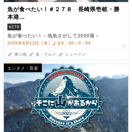
魚が食べたい！＃２７８ 長崎県壱岐・勝
本港
（クロマグロ）
#278
魚が食べたい！－地魚さがして3000港－
2026年8月12日（水）よる9：00～9：54
乗り物
食・グルメ
ヒューマン
エンタメ・音楽