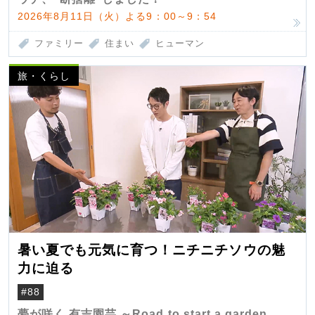
2026年8月11日（火）よる9：00～9：54
ファミリー
住まい
ヒューマン
旅・くらし
暑い夏でも元気に育つ！ニチニチソウの魅
力に迫る
#88
夢が咲く 有吉園芸 ～Road to start a garden