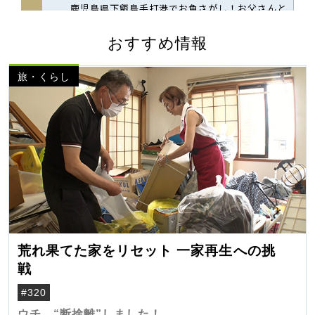
おすすめ情報
旅・くらし
荒れ果てた家をリセット 一家再生への挑
戦
#320
ウチ、“断捨離”しました！