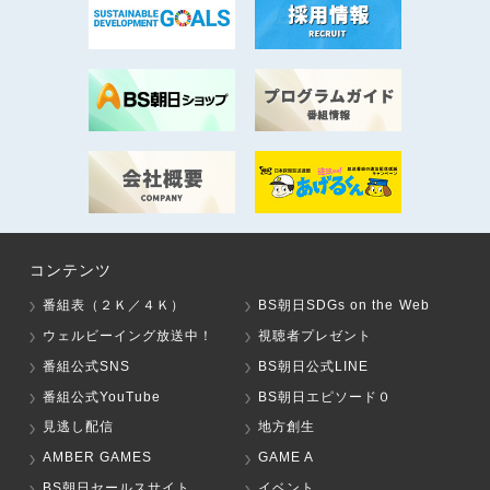
コンテンツ
番組表（２Ｋ／４Ｋ）
BS朝日SDGs on the Web
ウェルビーイング放送中！
視聴者プレゼント
番組公式SNS
BS朝日公式LINE
番組公式YouTube
BS朝日エピソード０
見逃し配信
地方創生
AMBER GAMES
GAME A
BS朝日セールスサイト
イベント