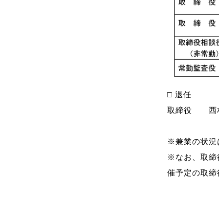
□ 退任
取締役 西村
※兼業の状況は
※なお、取締
催予定の取締