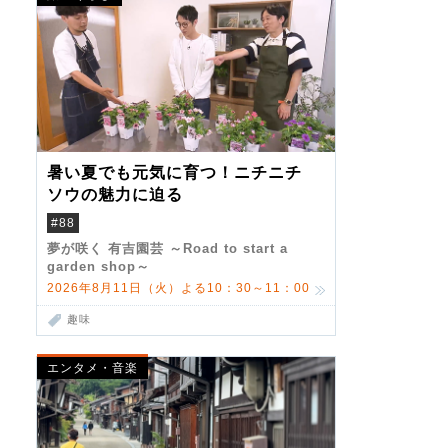
暑い夏でも元気に育つ！ニチニチ
ソウの魅力に迫る
#88
夢が咲く 有吉園芸 ～Road to start a
garden shop～
2026年8月11日（火）よる10：30～11：00
趣味
エンタメ・音楽