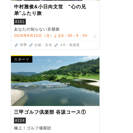
中村雅俊&小日向文世 “心の兄
弟”ふたり旅
#161
あなたの知らない京都旅
2026年8月10日（月）よる9：00～9：54
四季
伝統・文化
４K・高画質
スポーツ
三甲ゴルフ倶楽部 谷汲コース①
#224
極上！ゴルフ場探訪