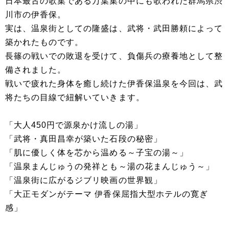
日本最古の歌集である万葉集の中にも歌われた群馬県渋
川市の伊香保。
実は、温泉街としての隆盛は、武将・武田勝頼によって
築かれたものです。
長篠の戦いでの敗退を受けて、負傷兵の療養地として整
備されました。
戦いで疲れた身体を癒し続けた伊香保温泉を今回は、武
将たちの目線で紐解いていきます。
「大人450円で源泉かけ流しの湯」
「武将・真田昌幸が築いた石段の秘密」
「肌に優しく体を芯から温める～子宝の湯～」
「温泉まんじゅうの発祥とも～湯の花まんじゅう～」
「温泉街に広がるジブリ映画の世界観」
「大正モダンがテーマ 伊香保屈指大型ホテルの寛ぎ
感」