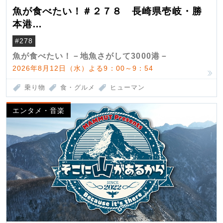
魚が食べたい！＃２７８ 長崎県壱岐・勝
本港
（クロマグロ）
#278
魚が食べたい！－地魚さがして3000港－
2026年8月12日（水）よる9：00～9：54
乗り物
食・グルメ
ヒューマン
エンタメ・音楽