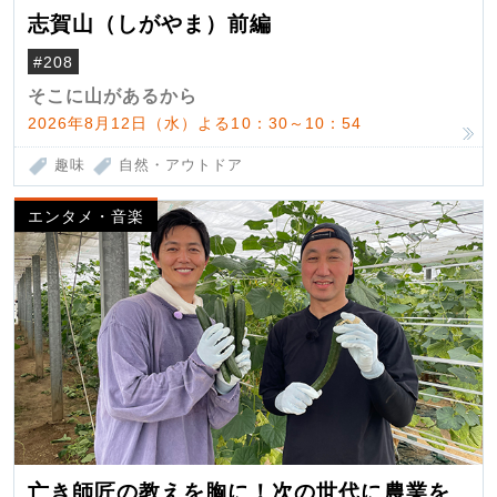
志賀山（しがやま）前編
#208
そこに山があるから
2026年8月12日（水）よる10：30～10：54
趣味
自然・アウトドア
エンタメ・音楽
亡き師匠の教えを胸に！次の世代に農業を