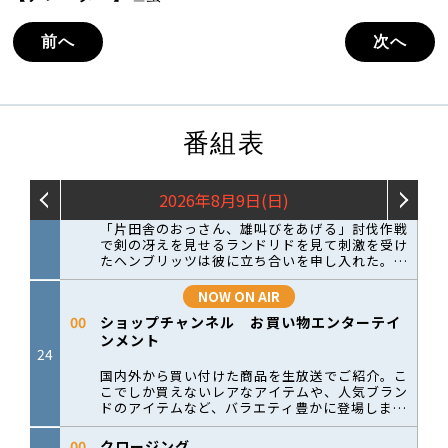
前へ
次へ
番組表