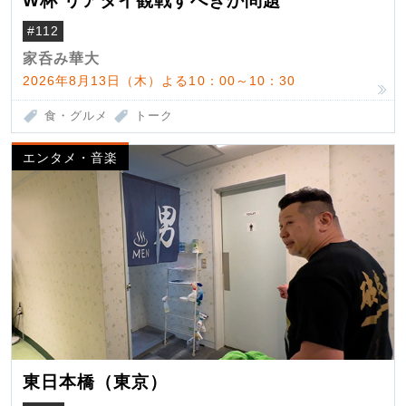
W杯 リアタイ観戦すべきか問題
#112
家呑み華大
2026年8月13日（木）よる10：00～10：30
食・グルメ
トーク
エンタメ・音楽
東日本橋（東京）