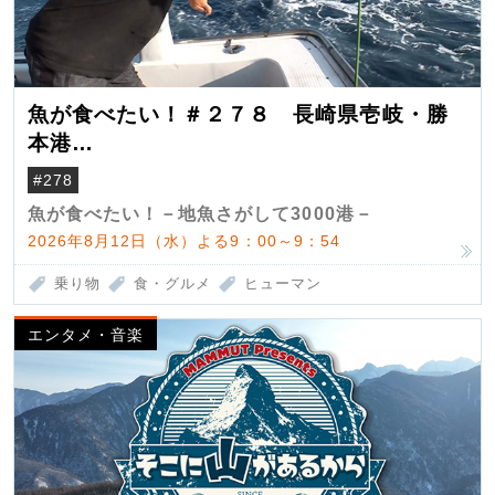
魚が食べたい！＃２７８ 長崎県壱岐・勝
本港
（クロマグロ）
#278
魚が食べたい！－地魚さがして3000港－
2026年8月12日（水）よる9：00～9：54
乗り物
食・グルメ
ヒューマン
エンタメ・音楽