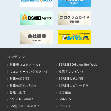
コンテンツ
番組表（２Ｋ／４Ｋ）
BS朝日SDGs on the Web
ウェルビーイング放送中！
視聴者プレゼント
番組公式SNS
BS朝日公式LINE
番組公式YouTube
BS朝日エピソード０
見逃し配信
地方創生
AMBER GAMES
GAME A
BS朝日セールスサイト
イベント