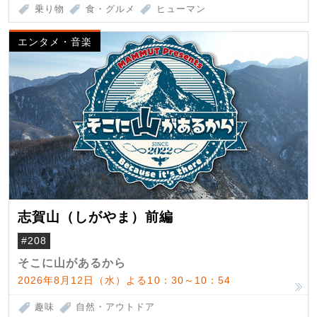
乗り物
食・グルメ
ヒューマン
エンタメ・音楽
志賀山（しがやま）前編
#208
そこに山があるから
2026年8月12日（水）よる10：30～10：54
趣味
自然・アウトドア