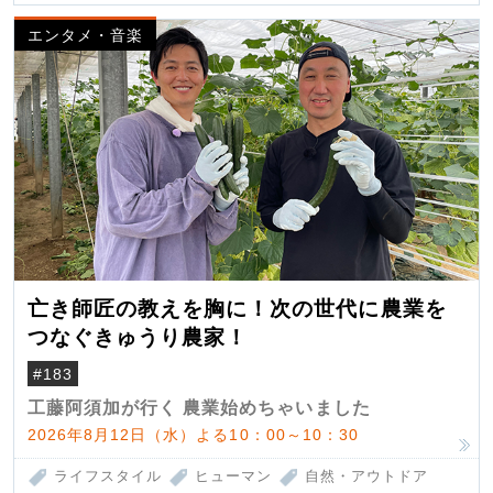
エンタメ・音楽
亡き師匠の教えを胸に！次の世代に農業を
つなぐきゅうり農家！
#183
工藤阿須加が行く 農業始めちゃいました
2026年8月12日（水）よる10：00～10：30
ライフスタイル
ヒューマン
自然・アウトドア