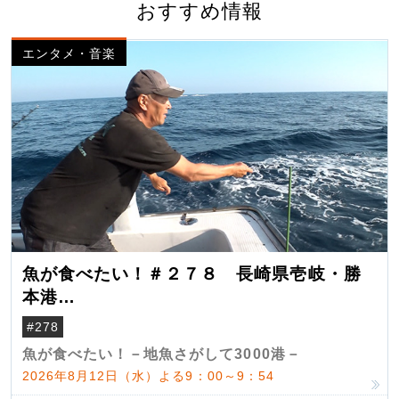
おすすめ情報
エンタメ・音楽
魚が食べたい！＃２７８ 長崎県壱岐・勝
本港
（クロマグロ）
#278
魚が食べたい！－地魚さがして3000港－
2026年8月12日（水）よる9：00～9：54