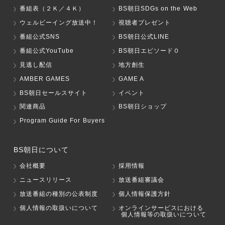
番組表（２Ｋ／４Ｋ）
BS朝日SDGs on the Web
ウェルビーイング放送中！
視聴者プレゼント
番組公式SNS
BS朝日公式LINE
番組公式YouTube
BS朝日エピソード０
見逃し配信
地方創生
AMBER GAMES
GAME A
BS朝日セールスサイト
イベント
関連商品
BS朝日ショップ
Program Guide For Buyers
BS朝日について
会社概要
採用情報
ニュースリリース
放送番組審議会
放送番組の種別の公表制度
個人情報保護方針
個人情報の取扱いについて
オンラインサービスにおける
個人情報等の取扱いについて