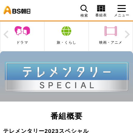
BS朝日
番組表
メニュー
検索
Prev
N
ドラマ
旅・くらし
映画・アニメ
番組概要
テレメンタリー2023スペシャル