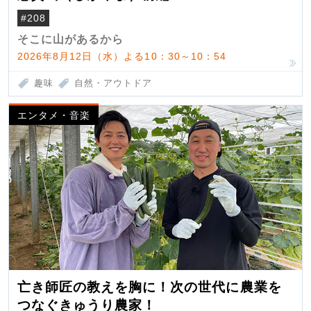
#208
そこに山があるから
2026年8月12日（水）よる10：30～10：54
趣味
自然・アウトドア
エンタメ・音楽
亡き師匠の教えを胸に！次の世代に農業を
つなぐきゅうり農家！