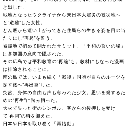
き出した。
戦地となったウクライナから東日本大震災の被災地へ
と“避難”した女性。
どん底から這い上がってきた住民らの生きる姿を目の当
たりにし“再起”を誓う。
被爆地で初めて開かれたサミット。「平和の誓いの場」
は参加国の意向で隠された。
その広島では平和教育の“再編”も。教材にもなった漫画
は排除されることに。
南の島では、いまも続く「戦後」同胞が自らのルーツを
探す旅へ“再出発”した。
突然、身体の自由も声も奪われた少女。思いを発するた
めの“再生”に踏み切った。
大火で失った街のシンボル。客からの後押しを受け
て“再開”の時を迎えた。
日本や日本を取り巻く「再始動」