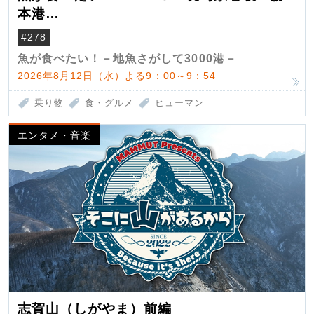
本港
（クロマグロ）
#278
魚が食べたい！－地魚さがして3000港－
2026年8月12日（水）よる9：00～9：54
乗り物
食・グルメ
ヒューマン
エンタメ・音楽
志賀山（しがやま）前編