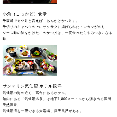
小角（こっかど）食堂
千厩町でカツ丼と言えば「あんかけかつ丼」。
千切りのキャベツの上にサクサクに揚げられたトンカツがのり、
ソース味の餡をかけたこのかつ丼は、一度食べたらやみつきになる
味。
サンマリン気仙沼 ホテル観洋
気仙沼の海の近く、高台にあるホテル。
館内にある「気仙沼温泉」は地下1,800メートルから湧き出る深層
天然温泉。
気仙沼湾を一望できる大浴場、露天風呂がある。