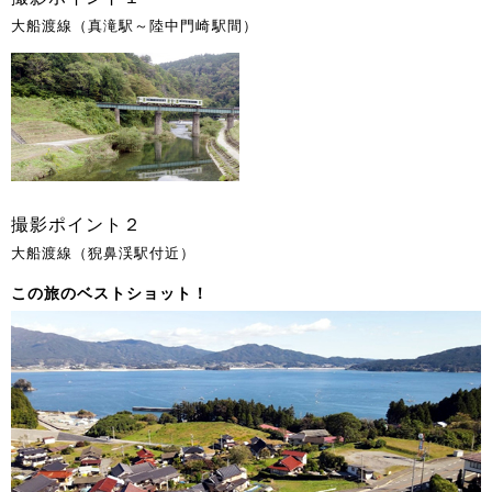
大船渡線（真滝駅～陸中門崎駅間）
撮影ポイント２
大船渡線（猊鼻渓駅付近）
この旅のベストショット！