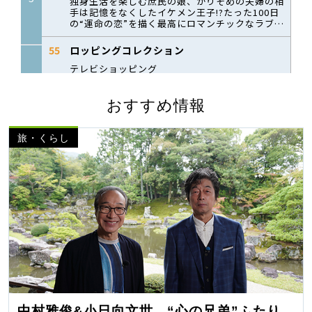
おすすめ情報
旅・くらし
中村雅俊&小日向文世 “心の兄弟”ふたり