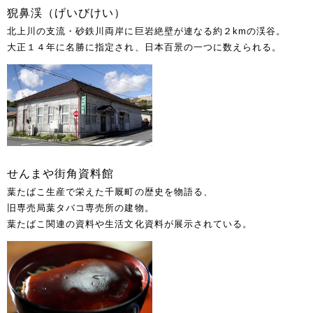
猊鼻渓（げいびけい）
北上川の支流・砂鉄川両岸に巨岩絶壁が連なる約２kmの渓谷。
大正１４年に名勝に指定され、日本百景の一つに数えられる。
せんまや街角資料館
葉たばこ生産で栄えた千厩町の歴史を物語る、
旧専売局葉タバコ専売所の建物。
葉たばこ関連の資料や生活文化資料が展示されている。