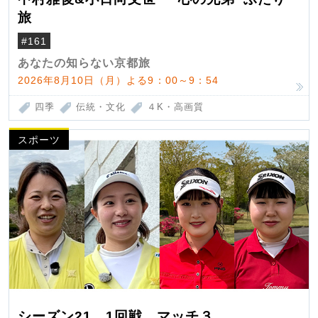
旅
#161
あなたの知らない京都旅
2026年8月10日（月）よる9：00～9：54
四季
伝統・文化
４K・高画質
スポーツ
シーズン21 1回戦 マッチ３