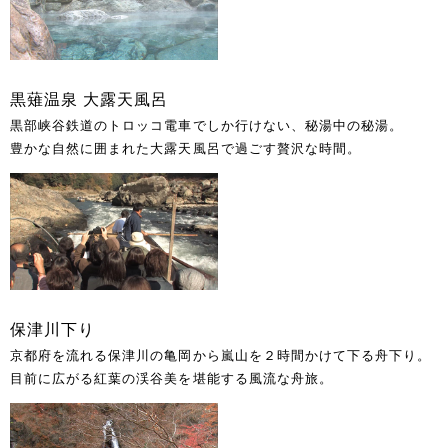
黒薙温泉 大露天風呂
黒部峡谷鉄道のトロッコ電車でしか行けない、秘湯中の秘湯。
豊かな自然に囲まれた大露天風呂で過ごす贅沢な時間。
保津川下り
京都府を流れる保津川の亀岡から嵐山を２時間かけて下る舟下り。
目前に広がる紅葉の渓谷美を堪能する風流な舟旅。