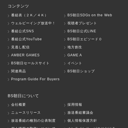
コンテンツ
番組表（２Ｋ／４Ｋ）
BS朝日SDGs on the Web
ウェルビーイング放送中！
視聴者プレゼント
番組公式SNS
BS朝日公式LINE
番組公式YouTube
BS朝日エピソード０
見逃し配信
地方創生
AMBER GAMES
GAME A
BS朝日セールスサイト
イベント
関連商品
BS朝日ショップ
Program Guide For Buyers
BS朝日について
会社概要
採用情報
ニュースリリース
放送番組審議会
放送番組の種別の公表制度
個人情報保護方針