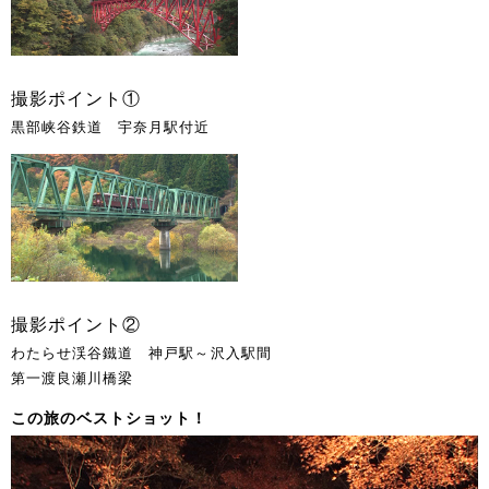
撮影ポイント①
黒部峡谷鉄道 宇奈月駅付近
撮影ポイント②
わたらせ渓谷鐵道 神戸駅～沢入駅間
第一渡良瀬川橋梁
この旅のベストショット！