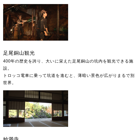
足尾銅山観光
400年の歴史を誇り、大いに栄えた足尾銅山の坑内を観光できる施
設。
トロッコ電車に乗って坑道を進むと、薄暗い景色が広がりまるで別
世界。
妙満寺