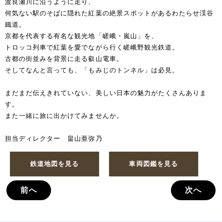
渡良瀬川に沿うように走り、
何気ない駅のそばに隠れた紅葉の絶景スポットがあるわたらせ渓谷
鐵道。
京都を代表する有名な観光地「嵯峨・嵐山」を、
トロッコ列車で紅葉を愛でながら行く嵯峨野観光鉄道。
古都の街並みを背景に走る叡山電車。
そしてなんと言っても、「もみじのトンネル」は必見。
まだまだ伝えきれていない、美しい日本の魅力がたくさんありま
す。
また一緒に旅に出かけてみませんか。
担当ディレクター 畠山亜弥乃
鉄道地図を見る
車両図鑑を見る
前へ
次へ