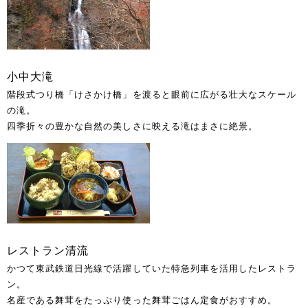
小中大滝
階段式つり橋「けさかけ橋」を渡ると眼前に広がる壮大なスケール
の滝。
四季折々の豊かな自然の美しさに映える滝はまさに絶景。
レストラン清流
かつて東武鉄道日光線で活躍していた特急列車を活用したレストラ
ン。
名産である舞茸をたっぷり使った舞茸ごはん定食がおすすめ。