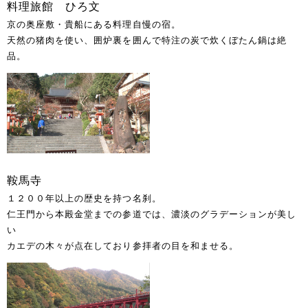
料理旅館 ひろ文
京の奥座敷・貴船にある料理自慢の宿。
天然の猪肉を使い、囲炉裏を囲んで特注の炭で炊くぼたん鍋は絶
品。
鞍馬寺
１２００年以上の歴史を持つ名刹。
仁王門から本殿金堂までの参道では、濃淡のグラデーションが美し
い
カエデの木々が点在しており参拝者の目を和ませる。