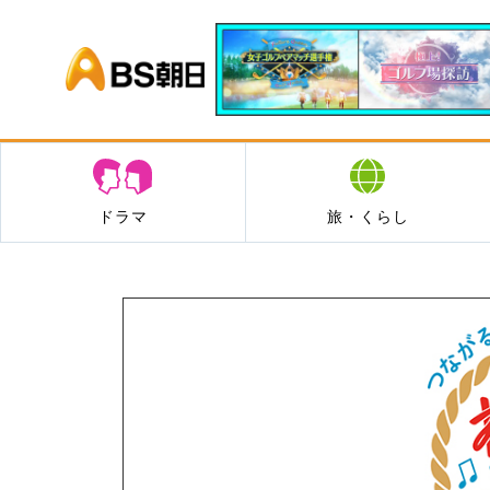
BS朝日
ドラマ
旅・くらし