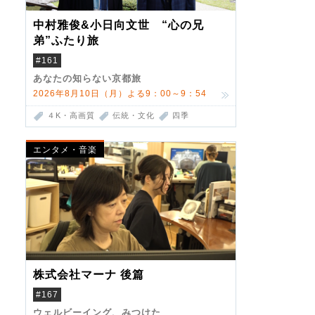
中村雅俊&小日向文世 “心の兄
弟”ふたり旅
#161
あなたの知らない京都旅
2026年8月10日（月）よる9：00～9：54
４K・高画質
伝統・文化
四季
エンタメ・音楽
株式会社マーナ 後篇
#167
ウェルビーイング、みつけた