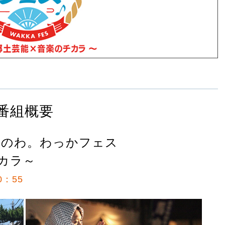
番組概要
域のわ。わっかフェス
チカラ～
0：55