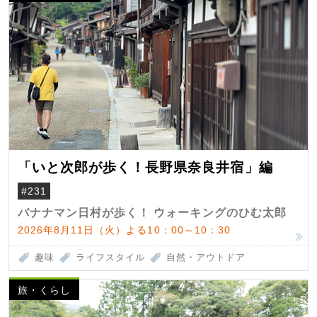
「いと次郎が歩く！長野県奈良井宿」編
#231
バナナマン日村が歩く！ ウォーキングのひむ太郎
2026年8月11日（火）よる10：00～10：30
趣味
ライフスタイル
自然・アウトドア
旅・くらし