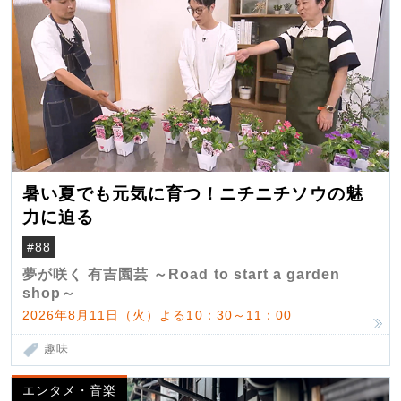
暑い夏でも元気に育つ！ニチニチソウの魅
力に迫る
#88
夢が咲く 有吉園芸 ～Road to start a garden
shop～
2026年8月11日（火）よる10：30～11：00
趣味
エンタメ・音楽