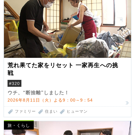
荒れ果てた家をリセット 一家再生への挑
戦
#320
ウチ、“断捨離”しました！
2026年8月11日（火）よる9：00～9：54
ファミリー
住まい
ヒューマン
旅・くらし