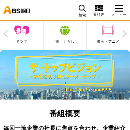
BS朝日
番組表
メニュー
検索
Prev
N
ドラマ
旅・くらし
映画・アニメ
番組概要
毎回一流企業の社長に焦点を合わせ、企業紹介