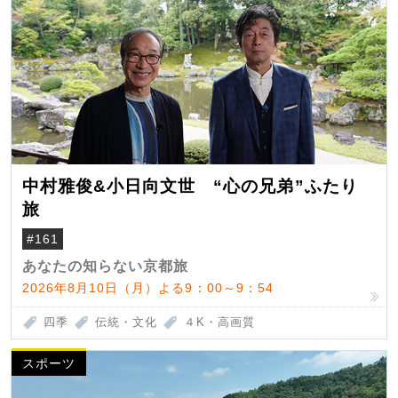
中村雅俊&小日向文世 “心の兄弟”ふたり
旅
#161
あなたの知らない京都旅
2026年8月10日（月）よる9：00～9：54
四季
伝統・文化
４K・高画質
スポーツ