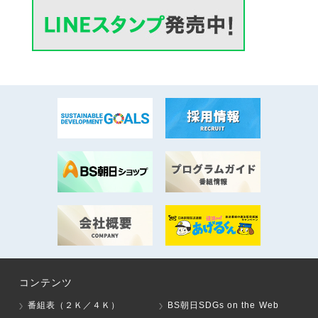
コンテンツ
番組表（２Ｋ／４Ｋ）
BS朝日SDGs on the Web