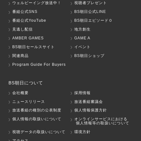
ウェルビーイング放送中！
視聴者プレゼント
番組公式SNS
BS朝日公式LINE
番組公式YouTube
BS朝日エピソード０
見逃し配信
地方創生
AMBER GAMES
GAME A
BS朝日セールスサイト
イベント
関連商品
BS朝日ショップ
Program Guide For Buyers
BS朝日について
会社概要
採用情報
ニュースリリース
放送番組審議会
放送番組の種別の公表制度
個人情報保護方針
個人情報の取扱いについて
オンラインサービスにおける
個人情報等の取扱いについて
視聴データの取扱いについて
環境方針
アクセス