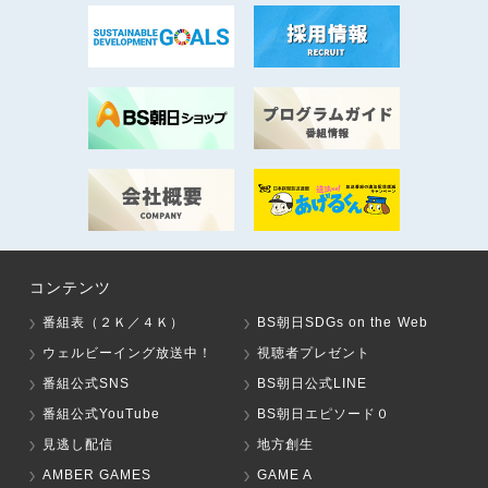
コンテンツ
番組表（２Ｋ／４Ｋ）
BS朝日SDGs on the Web
ウェルビーイング放送中！
視聴者プレゼント
番組公式SNS
BS朝日公式LINE
番組公式YouTube
BS朝日エピソード０
見逃し配信
地方創生
AMBER GAMES
GAME A