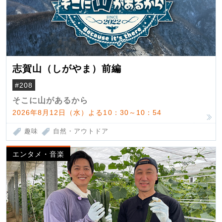
志賀山（しがやま）前編
#208
そこに山があるから
2026年8月12日（水）よる10：30～10：54
趣味
自然・アウトドア
エンタメ・音楽