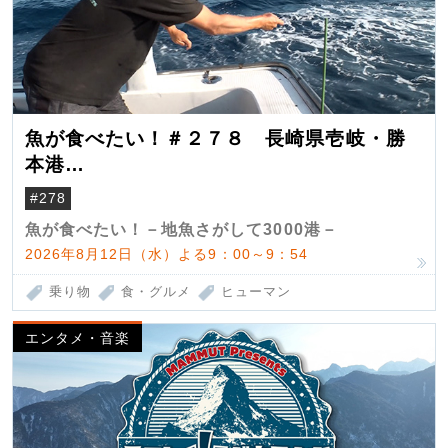
魚が食べたい！＃２７８ 長崎県壱岐・勝
本港
（クロマグロ）
#278
魚が食べたい！－地魚さがして3000港－
2026年8月12日（水）よる9：00～9：54
乗り物
食・グルメ
ヒューマン
エンタメ・音楽