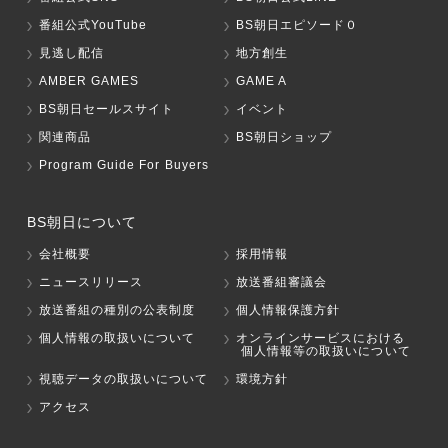
番組公式YouTube
BS朝日エピソード０
見逃し配信
地方創生
AMBER GAMES
GAME A
BS朝日セールスサイト
イベント
関連商品
BS朝日ショップ
Program Guide For Buyers
BS朝日について
会社概要
採用情報
ニュースリリース
放送番組審議会
放送番組の種別の公表制度
個人情報保護方針
個人情報の取扱いについて
オンラインサービスにおける
個人情報等の取扱いについて
視聴データの取扱いについて
環境方針
アクセス