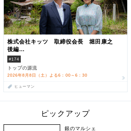
株式会社キッツ 取締役会長 堀田康之
後編
米国駐在でも浮かんだ八ヶ岳 山小屋を営
#174
んだ父母
トップの源流
2026年8月8日（土）よる6：00～6：30
ヒューマン
ピックアップ
銀のマルシェ