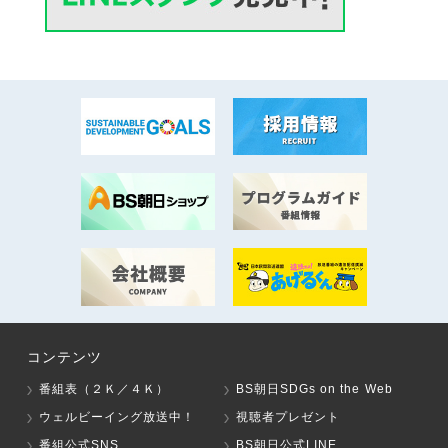
コンテンツ
番組表（２Ｋ／４Ｋ）
BS朝日SDGs on the Web
ウェルビーイング放送中！
視聴者プレゼント
番組公式SNS
BS朝日公式LINE