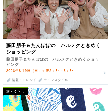
藤田朋子＆たんぽぽの ハルメクときめく
ショッピング
藤田朋子＆たんぽぽの ハルメクときめくショッ
ピング
2026年8月9日（日）午後2：54～3：54
情報・トレンド
ライフスタイル
旅・くらし