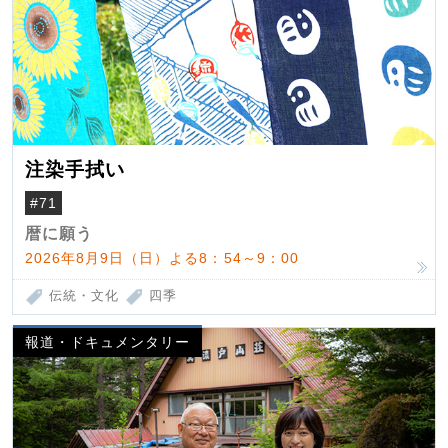
注染手拭い
#71
暦に願う
2026年8月9日（日）よる8：54～9：00
伝統・文化
四季
報道・ドキュメンタリー