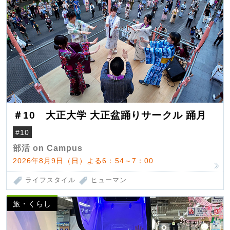
＃10 大正大学 大正盆踊りサークル 踊月
#10
部活 on Campus
2026年8月9日（日）よる6：54～7：00
ライフスタイル
ヒューマン
旅・くらし