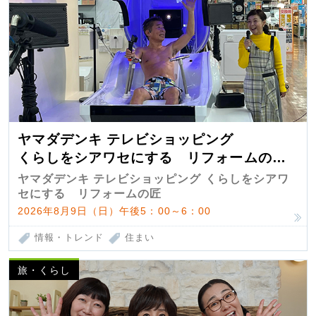
ヤマダデンキ テレビショッピング
くらしをシアワセにする リフォームの
匠 第7弾
ヤマダデンキ テレビショッピング くらしをシアワ
セにする リフォームの匠
2026年8月9日（日）午後5：00～6：00
情報・トレンド
住まい
旅・くらし