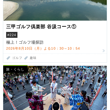
三甲ゴルフ倶楽部 谷汲コース①
#224
極上！ゴルフ場探訪
2026年8月10日（月）よる10：30～10：54
ゴルフ
趣味
旅・くらし