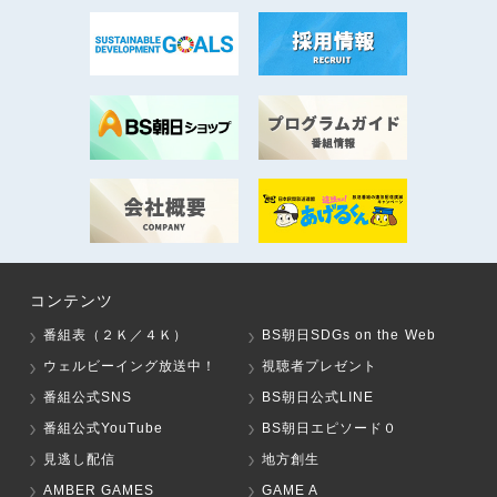
コンテンツ
番組表（２Ｋ／４Ｋ）
BS朝日SDGs on the Web
ウェルビーイング放送中！
視聴者プレゼント
番組公式SNS
BS朝日公式LINE
番組公式YouTube
BS朝日エピソード０
見逃し配信
地方創生
AMBER GAMES
GAME A