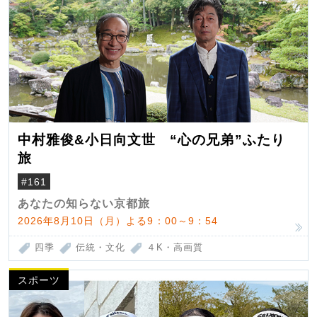
中村雅俊&小日向文世 “心の兄弟”ふたり
旅
#161
あなたの知らない京都旅
2026年8月10日（月）よる9：00～9：54
四季
伝統・文化
４K・高画質
スポーツ