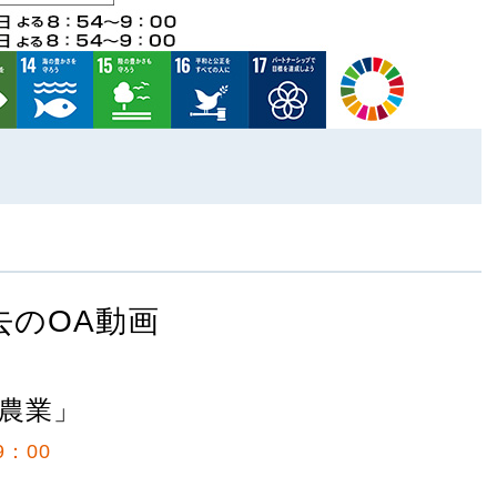
去のOA動画
農業」
9：00