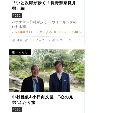
「いと次郎が歩く！長野県奈良井
宿」編
#231
バナナマン日村が歩く！ ウォーキングの
ひむ太郎
2026年8月11日（火）よる10：00～10：30
趣味
ライフスタイル
自然・アウトドア
旅・くらし
中村雅俊&小日向文世 “心の兄
弟”ふたり旅
#161