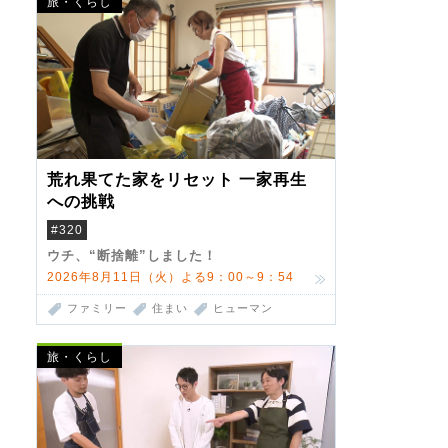
旅・くらし
荒れ果てた家をリセット 一家再生
への挑戦
#320
ウチ、“断捨離”しました！
2026年8月11日（火）よる9：00～9：54
ファミリー
住まい
ヒューマン
旅・くらし