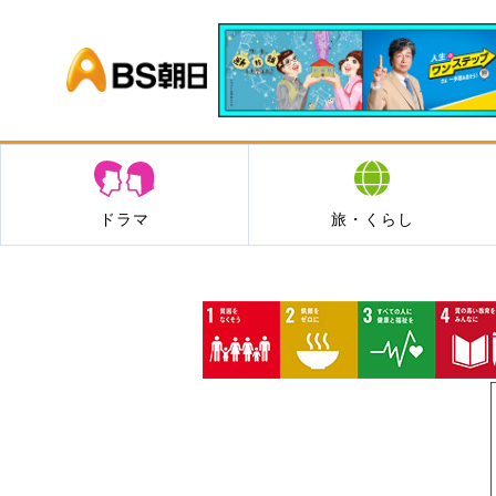
BS朝日
ドラマ
旅・くらし