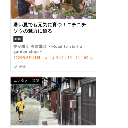
暑い夏でも元気に育つ！ニチニチ
ソウの魅力に迫る
#88
夢が咲く 有吉園芸 ～Road to start a
garden shop～
2026年8月11日（火）よる10：30～11：00
趣味
エンタメ・音楽