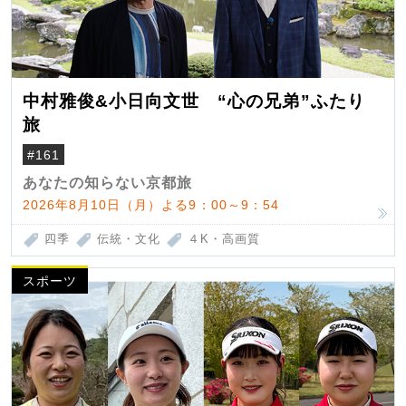
中村雅俊&小日向文世 “心の兄弟”ふたり
旅
#161
あなたの知らない京都旅
2026年8月10日（月）よる9：00～9：54
四季
伝統・文化
４K・高画質
スポーツ