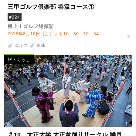
三甲ゴルフ倶楽部 谷汲コース①
#224
極上！ゴルフ場探訪
2026年8月10日（月）よる10：30～10：54
ゴルフ
趣味
旅・くらし
＃10 大正大学 大正盆踊りサークル 踊月