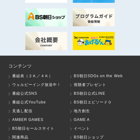
コンテンツ
番組表（２Ｋ／４Ｋ）
BS朝日SDGs on the Web
ウェルビーイング放送中！
視聴者プレゼント
番組公式SNS
BS朝日公式LINE
番組公式YouTube
BS朝日エピソード０
見逃し配信
地方創生
AMBER GAMES
GAME A
BS朝日セールスサイト
イベント
関連商品
BS朝日ショップ