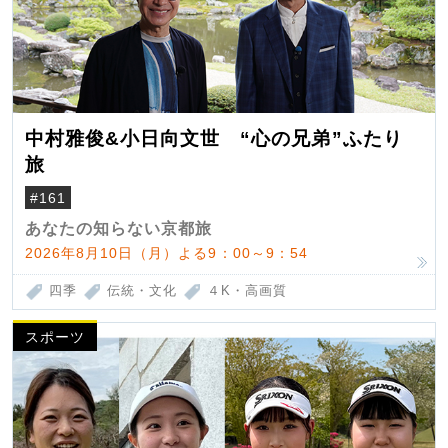
中村雅俊&小日向文世 “心の兄弟”ふたり
旅
#161
あなたの知らない京都旅
2026年8月10日（月）よる9：00～9：54
四季
伝統・文化
４K・高画質
スポーツ