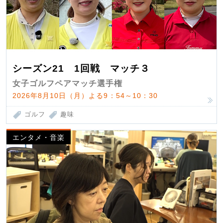
シーズン21 1回戦 マッチ３
女子ゴルフペアマッチ選手権
2026年8月10日（月）よる9：54～10：30
ゴルフ
趣味
エンタメ・音楽