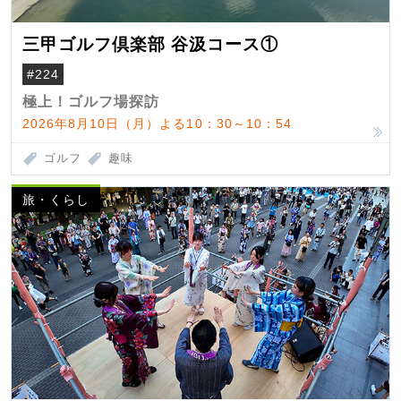
三甲ゴルフ倶楽部 谷汲コース①
#224
極上！ゴルフ場探訪
2026年8月10日（月）よる10：30～10：54
ゴルフ
趣味
旅・くらし