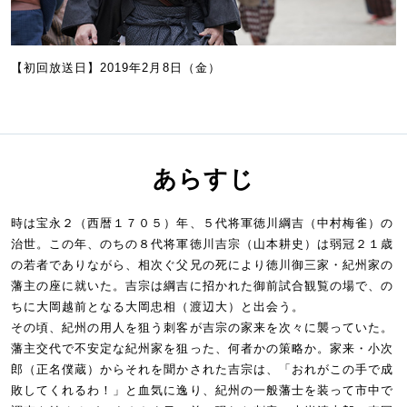
【初回放送日】2019年2月8日（金）
あらすじ
時は宝永２（西暦１７０５）年、５代将軍徳川綱吉（中村梅雀）の
治世。この年、のちの８代将軍徳川吉宗（山本耕史）は弱冠２１歳
の若者でありながら、相次ぐ父兄の死により徳川御三家・紀州家の
藩主の座に就いた。吉宗は綱吉に招かれた御前試合観覧の場で、の
ちに大岡越前となる大岡忠相（渡辺大）と出会う。
その頃、紀州の用人を狙う刺客が吉宗の家来を次々に襲っていた。
藩主交代で不安定な紀州家を狙った、何者かの策略か。家来・小次
郎（正名僕蔵）からそれを聞かされた吉宗は、「おれがこの手で成
敗してくれるわ！」と血気に逸り、紀州の一般藩士を装って市中で