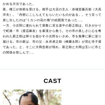
かめる方法であった。
夜。権三が依頼を受ける。相手は大店の主人・赤城堂藤兵衛（大高
洋夫）。「内密にこしらえてもらいたいものがある」。そう言って
差し出したのは“ミカンの花の簪”の絵図面であった…。
一方、小次郎に連れられて屋敷に戻る道中の新之助は、行きがかり
で町娘・市（渡辺麻友）を暴漢から救う。その市の美しさに心を奪
われた新之助は帰りを急かす小次郎をいさめ、市を無事に家に送り
届ける。市の家は、市の父・永井虎之助（峰蘭太郎）が営む寺子屋
であった。と、そこに大岡忠相が現れ、新之助と大岡は互いに市と
の関係を怪しんで…。
CAST