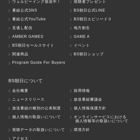
ウェルビーイング放送中！
視聴者プレゼント
番組公式SNS
BS朝日公式LINE
番組公式YouTube
BS朝日エピソード０
見逃し配信
地方創生
AMBER GAMES
GAME A
BS朝日セールスサイト
イベント
関連商品
BS朝日ショップ
Program Guide For Buyers
BS朝日について
会社概要
採用情報
ニュースリリース
放送番組審議会
放送番組の種別の公表制度
個人情報保護方針
個人情報の取扱いについて
オンラインサービスにおける
個人情報等の取扱いについて
視聴データの取扱いについて
環境方針
アクセス