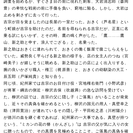
調査を始めるが、すぐさま目の前に現れた刺客、大岩清志郎（森岡
豊）の卑怯な戦術の前に手傷を負い、窮地に陥る。しかし、大岩は
止めを刺さずに去って行った。
吉宗が目を覚ましたのは長屋の一室だった。おきく（芦名星）とい
う町娘が吉宗を助けたのだ。名前を尋ねられる吉宗だが、正直に名
乗る訳にもいかず、とその時、鷹の鳴く声がした。「鷹………鷹
山、新之助と申す。浪人でござる」と、名乗った。
新之助はおきくに連れられて、おきくの働く飯屋で腹ごしらえをし
ていた。威勢良く平らげる新之助の様子を、店の女主人のつね（宮
崎美子）が嬉しそうに眺める。新之助はこの店によく出入りする、
腕の良いかざり職人・権三（梶原善）と、おきくの幼馴染の大工・
辰五郎（戸塚純貴）と知り合う。
同じ頃、紀州家では吉宗のお目付け役・宮地権右衛門（小野武彦）
が将軍・綱吉の側近・柳沢吉保（吹越満）の急な訪問を受けてい
た。柳沢の話では、吉宗の父に隠し子（ご落胤）がいることが発覚
し、近々その真偽を確かめるという。柳沢の国元の用人・真壁幸之
助（津田寛治）が連れているその隠し子・平田松之丞（川村陽介）
が徳川の血を継ぐ者であれば、紀州家の一大事である。真壁が持つ
という、“ミカンの花の簪（かんざし）”は 吉宗の父が気に入りの女
に贈ったもので、その真贋を見極めることこそ、ご落胤の真偽を確