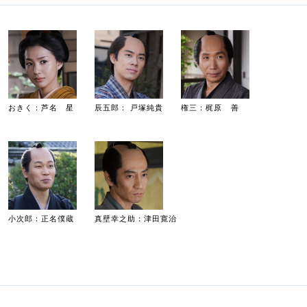
おきく：芦名 星
辰五郎： 戸塚純貴
権三：梶原 善
小次郎：正名僕蔵
真壁幸之助：津田寛治