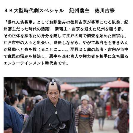
４Ｋ大型時代劇スペシャル 紀州藩主 徳川吉宗
『暴れん坊将軍』としてお馴染みの徳川吉宗が将軍になる以前、紀
州藩主だった時代の活躍! 新藩主・吉宗を迎えた紀州を狙う影。
その正体を探るため身分を隠して江戸の町で調査を始めた吉宗は、
江戸市中の人々と出会い、成長しながら、やがて幕府をも巻き込ん
だ騒動へと身を投じることに……。弱冠２１歳の若者・吉宗が市中
で庶民の悩みを解決し、悪事を企む商人や権力者を相手に立ち回る
エンターテインメント時代劇です。