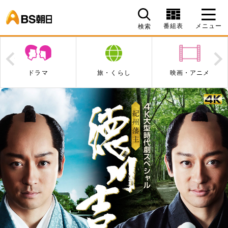
BS朝日
番組表
メニュー
検索
Prev
N
ドラマ
旅・くらし
映画・アニメ