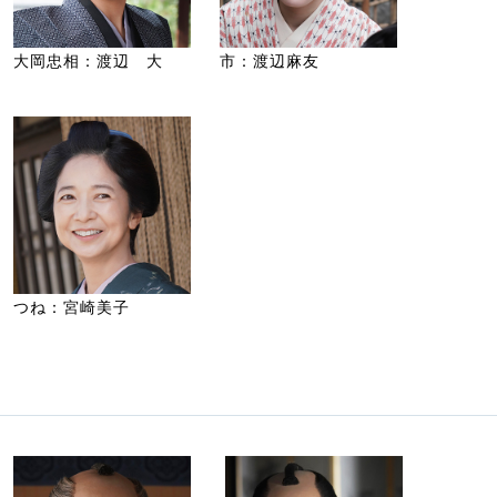
大岡忠相：渡辺 大
市：渡辺麻友
つね：宮崎美子