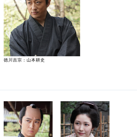
徳川吉宗：山本耕史