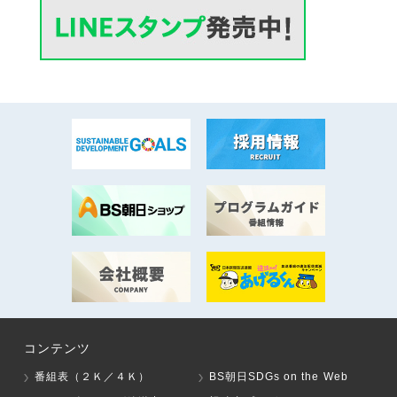
コンテンツ
番組表（２Ｋ／４Ｋ）
BS朝日SDGs on the Web